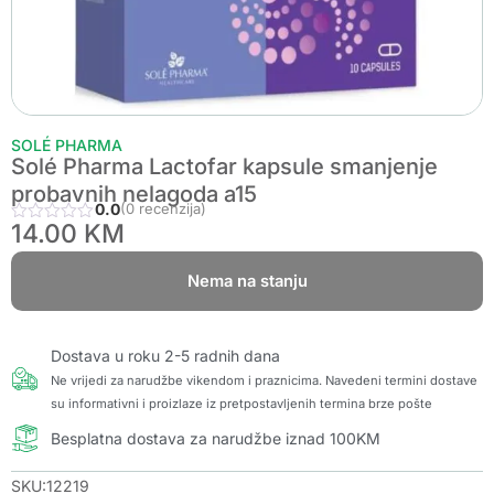
SOLÉ PHARMA
Solé Pharma Lactofar kapsule smanjenje
probavnih nelagoda a15
0.0
(0 recenzija)
14.00
KM
Nema na stanju
Dostava u roku 2-5 radnih dana
Ne vrijedi za narudžbe vikendom i praznicima. Navedeni termini dostave
su informativni i proizlaze iz pretpostavljenih termina brze pošte
Besplatna dostava za narudžbe iznad 100KM
SKU:12219