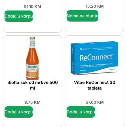
15.20
KM
51.10
KM
Nema na stanju
Dodaj u korpu
Biotta sok od mrkve 500
Vitae ReConnect 30
ml
tableta
8.75
KM
57.60
KM
Dodaj u korpu
Dodaj u korpu