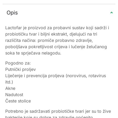
Opis
Lactofar je proizvod za probavni sustav koji sadrži i
probiotičku tvar i biljni ekstrakt, djelujući na tri
različita načina: promiče probavno zdravlje,
poboljšava pokretljivost crijeva i lučenje želučanog
soka te sprječava nelagodu.
Pogodno za:
Putnički proljev
Liječenje i prevencija proljeva (norovirus, rotavirus
itd.)
Akne
Nadutost
Česte stolice
Potrebno je sadržavati probiotičke tvari jer su to žive
bakterije koje su dobre za zdravlje općenito,