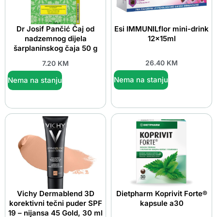
Dr Josif Pančić Čaj od
Esi IMMUNILflor mini-drink
nadzemnog dijela
12x15ml
šarplaninskog čaja 50 g
26.40
KM
7.20
KM
Nema na stanju
Nema na stanju
Vichy Dermablend 3D
Dietpharm Koprivit Forte®
korektivni tečni puder SPF
kapsule a30
19 – nijansa 45 Gold, 30 ml