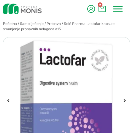
0
Početna
/
Samoliječenje
/
Probava
/ Solé Pharma Lactofar kapsule
smanjenje probavnih nelagoda a15