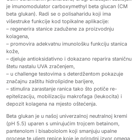
je imunomodulator carboxymethyl beta glucan (CM
beta glukan). Radi se o polisaharidu koji ima
višestruke funkcije kod topikalne aplikacije:
– regenerira stanice zadužene za proizvodnju
kolagena,
– promovira adekvatnu imunološku funkciju stanica
kože,
– djeluje antioksidativno i dokazano reparira staničnu
štetu nastalu UVA zračenjem,
– u challenge testovima s deterdžentom pokazuje
značajnu zaštitu hidrolipidne barijere,
– stimulira zarastanje ranica tako što potiče re-
epitelizaciju, mobilizaciju makrofaga (leukocita) i
depozit kolagena na mjesto oštećenja.
Beta glukan je u našoj univerzalnoj neutralnoj kremi
(pH 5.5) uparen s umirujućim trojcem betainom,
pantenolom i bisabololom koji smanjuju upalne
procese te uljem repice koje je prirodni izvor omega