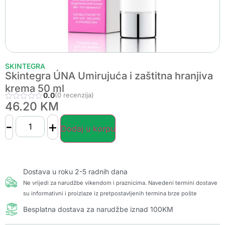
SKINTEGRA
Skintegra ÚNA Umirujuća i zaštitna hranjiva
krema 50 ml
0.0
(0 recenzija)
46.20
KM
-
+
Dodaj u korpu
Dostava u roku 2-5 radnih dana
Ne vrijedi za narudžbe vikendom i praznicima. Navedeni termini dostave
su informativni i proizlaze iz pretpostavljenih termina brze pošte
Besplatna dostava za narudžbe iznad 100KM