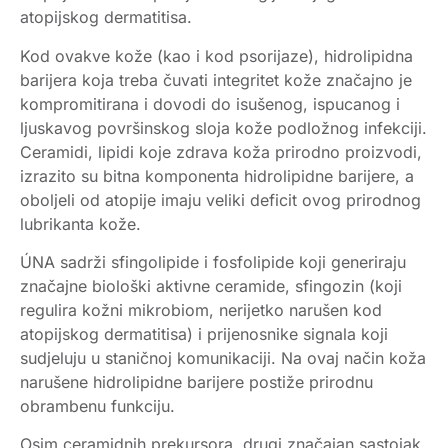
atopijskog dermatitisa.
Kod ovakve kože (kao i kod psorijaze), hidrolipidna
barijera koja treba čuvati integritet kože značajno je
kompromitirana i dovodi do isušenog, ispucanog i
ljuskavog površinskog sloja kože podložnog infekciji.
Ceramidi, lipidi koje zdrava koža prirodno proizvodi,
izrazito su bitna komponenta hidrolipidne barijere, a
oboljeli od atopije imaju veliki deficit ovog prirodnog
lubrikanta kože.
ÚNA sadrži sfingolipide i fosfolipide koji generiraju
značajne biološki aktivne ceramide, sfingozin (koji
regulira kožni mikrobiom, nerijetko narušen kod
atopijskog dermatitisa) i prijenosnike signala koji
sudjeluju u staničnoj komunikaciji. Na ovaj način koža
narušene hidrolipidne barijere postiže prirodnu
obrambenu funkciju.
Osim ceramidnih prekursora, drugi značajan sastojak