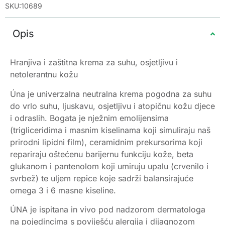
SKU:10689
Opis
Hranjiva i zaštitna krema za suhu, osjetljivu i
netolerantnu kožu
Úna je univerzalna neutralna krema pogodna za suhu
do vrlo suhu, ljuskavu, osjetljivu i atopičnu kožu djece
i odraslih. Bogata je nježnim emolijensima
(trigliceridima i masnim kiselinama koji simuliraju naš
prirodni lipidni film), ceramidnim prekursorima koji
repariraju oštećenu barijernu funkciju kože, beta
glukanom i pantenolom koji umiruju upalu (crvenilo i
svrbež) te uljem repice koje sadrži balansirajuće
omega 3 i 6 masne kiseline.
ÚNA je ispitana in vivo pod nadzorom dermatologa
na pojedincima s poviješću alergija i dijagnozom