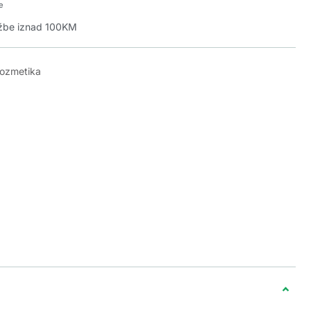
e
džbe iznad 100KM
kozmetika