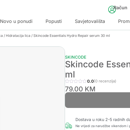
Račun
Novo u ponudi
Popusti
Savjetovališta
Prom
ca
/
Hidratacija lica
/ Skincode Essentials Hydro Repair serum 30 ml
SKINCODE
Skincode Essen
ml
0.0
(0 recenzija)
79.00
KM
Dostava u roku 2-5 radnih d
Ne vrijedi za narudžbe vikendom i p