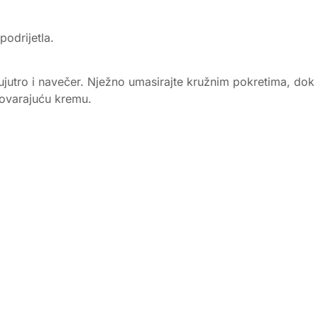
odrijetla.
 ujutro i navečer. Nježno umasirajte kružnim pokretima, dok
govarajuću kremu.