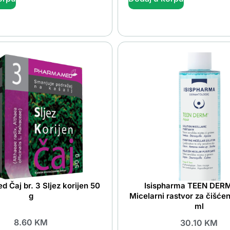
 Čaj br. 3 Sljez korijen 50
Isispharma TEEN DER
g
Micelarni rastvor za čišćen
ml
8.60
KM
30.10
KM