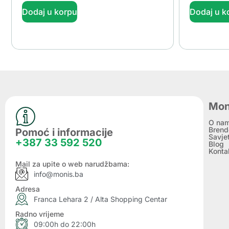
Dodaj u korpu
Dodaj u k
Mon
O na
Brend
Pomoć i informacije
Savje
+387 33 592 520
Blog
Konta
Mail za upite o web narudžbama:
info@monis.ba
Adresa
Franca Lehara 2 / Alta Shopping Centar
Radno vrijeme
09:00h do 22:00h