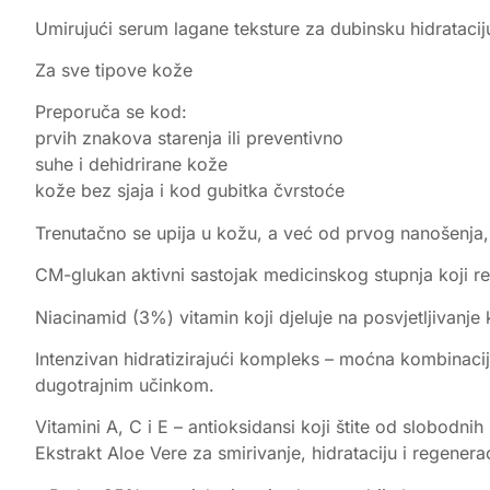
Umirujući serum lagane teksture za dubinsku hidrataciju
Za sve tipove kože
Preporuča se kod:
prvih znakova starenja ili preventivno
suhe i dehidrirane kože
kože bez sjaja i kod gubitka čvrstoće
Trenutačno se upija u kožu, a već od prvog nanošenja,
CM-glukan aktivni sastojak medicinskog stupnja koji reb
Niacinamid (3%) vitamin koji djeluje na posvjetljivanje
Intenzivan hidratizirajući kompleks – moćna kombinacija 
dugotrajnim učinkom.
Vitamini A, C i E – antioksidansi koji štite od slobodni
Ekstrakt Aloe Vere za smirivanje, hidrataciju i regenera