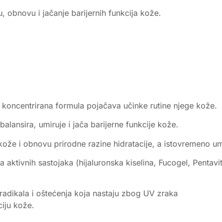
, obnovu i jačanje barijernih funkcija kože.
 koncentrirana formula pojačava učinke rutine njege kože.
alansira, umiruje i jača barijerne funkcije kože.
 kože i obnovu prirodne razine hidratacije, a istovremeno umi
aktivnih sastojaka (hijaluronska kiselina, Fucogel, Pentavit
h radikala i oštećenja koja nastaju zbog UV zraka
ciju kože.