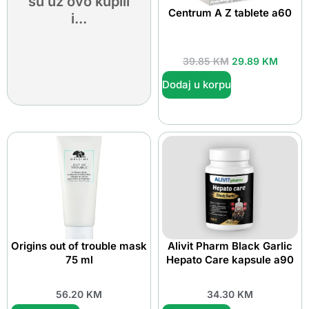
su uz ovo kupili
Centrum A Z tablete a60
i...
39.85
KM
29.89
KM
Dodaj u korpu
Origins out of trouble mask
Alivit Pharm Black Garlic
75 ml
Hepato Care kapsule a90
56.20
KM
34.30
KM