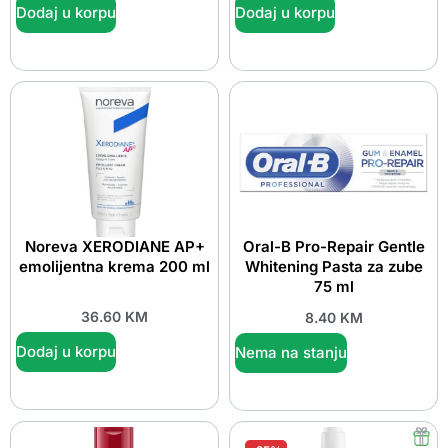
Dodaj u korpu
Dodaj u korpu
Noreva XERODIANE AP+
Oral-B Pro-Repair Gentle
emolijentna krema 200 ml
Whitening Pasta za zube
75 ml
36.60
KM
8.40
KM
Dodaj u korpu
Nema na stanju