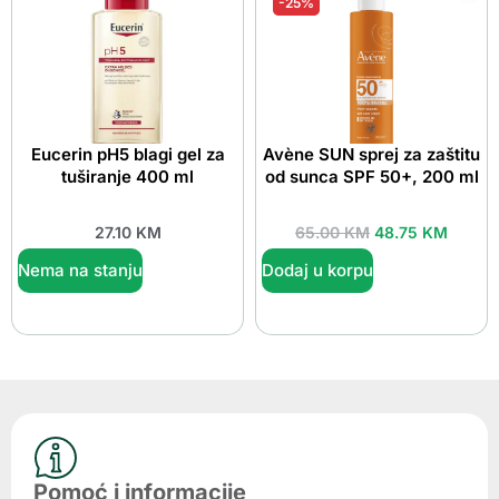
-25%
Eucerin pH5 blagi gel za
Avène SUN sprej za zaštitu
tuširanje 400 ml
od sunca SPF 50+, 200 ml
27.10
KM
65.00
KM
48.75
KM
Nema na stanju
Dodaj u korpu
Pomoć i informacije