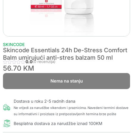
SKINCODE
Skincode Essentials 24h De-Stress Comfort
Balm umirujući anti-stres balzam 50 ml
0.0
(0 recenzija)
56.70
KM
Nema na stanju
Dostava u roku 2-5 radnih dana
Ne vrijedi za narudžbe vikendom i praznicima. Navedeni termini dostave
su informativni i proizlaze iz pretpostavljenih termina brze pošte
Besplatna dostava za narudžbe iznad 100KM