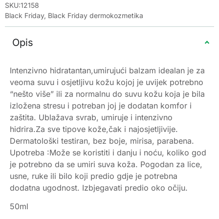
SKU:12158
Black Friday
,
Black Friday dermokozmetika
Opis
Intenzivno hidratantan,umirujući balzam idealan je za
veoma suvu i osjetljivu kožu kojoj je uvijek potrebno
“nešto više” ili za normalnu do suvu kožu koja je bila
izložena stresu i potreban joj je dodatan komfor i
zaštita. Ublažava svrab, umiruje i intenzivno
hidrira.Za sve tipove kože,čak i najosjetljivije.
Dermatološki testiran, bez boje, mirisa, parabena.
Upotreba :Može se koristiti i danju i noću, koliko god
je potrebno da se umiri suva koža. Pogodan za lice,
usne, ruke ili bilo koji predio gdje je potrebna
dodatna ugodnost. Izbjegavati predio oko očiju.
50ml