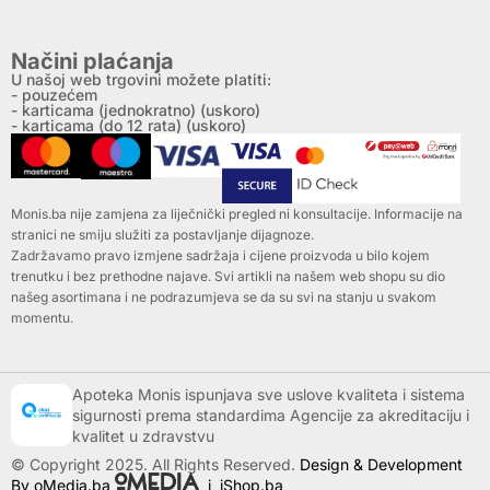
Načini plaćanja
U našoj web trgovini možete platiti:
- pouzećem
- karticama (jednokratno) (uskoro)
- karticama (do 12 rata) (uskoro)
Monis.ba nije zamjena za liječnički pregled ni konsultacije. Informacije na
stranici ne smiju služiti za postavljanje dijagnoze.
Zadržavamo pravo izmjene sadržaja i cijene proizvoda u bilo kojem
trenutku i bez prethodne najave. Svi artikli na našem web shopu su dio
našeg asortimana i ne podrazumjeva se da su svi na stanju u svakom
momentu.
Apoteka Monis ispunjava sve uslove kvaliteta i sistema
sigurnosti prema standardima Agencije za akreditaciju i
kvalitet u zdravstvu
© Copyright 2025. All Rights Reserved.
Design & Development
By oMedia.ba
i
iShop.ba