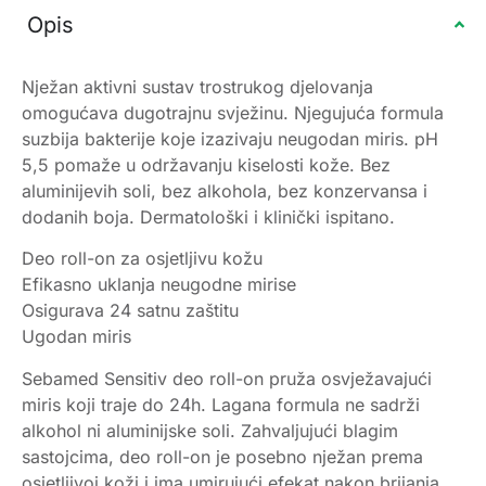
Opis
Nježan aktivni sustav trostrukog djelovanja
omogućava dugotrajnu svježinu. Njegujuća formula
suzbija bakterije koje izazivaju neugodan miris. pH
5,5 pomaže u održavanju kiselosti kože. Bez
aluminijevih soli, bez alkohola, bez konzervansa i
dodanih boja. Dermatološki i klinički ispitano.
Deo roll-on za osjetljivu kožu
Efikasno uklanja neugodne mirise
Osigurava 24 satnu zaštitu
Ugodan miris
Sebamed Sensitiv deo roll-on pruža osvježavajući
miris koji traje do 24h. Lagana formula ne sadrži
alkohol ni aluminijske soli. Zahvaljujući blagim
sastojcima, deo roll-on je posebno nježan prema
osjetljivoj koži i ima umirujući efekat nakon brijanja.