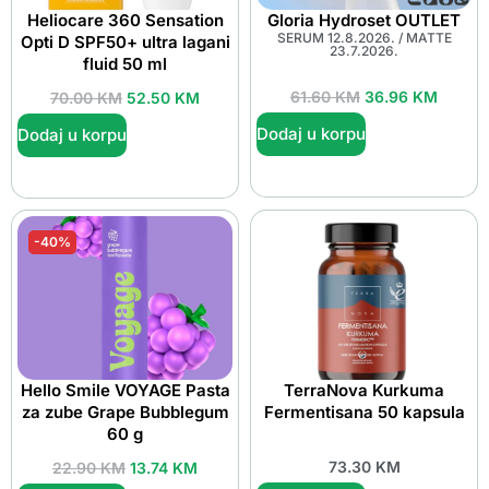
Heliocare 360 Sensation
Gloria Hydroset OUTLET
SERUM 12.8.2026. / MATTE
Opti D SPF50+ ultra lagani
23.7.2026.
fluid 50 ml
61.60
KM
36.96
KM
70.00
KM
52.50
KM
Dodaj u korpu
Dodaj u korpu
-40%
Hello Smile VOYAGE Pasta
TerraNova Kurkuma
za zube Grape Bubblegum
Fermentisana 50 kapsula
60 g
73.30
KM
22.90
KM
13.74
KM