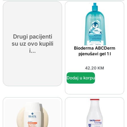
Drugi pacijenti
su uz ovo kupili
Bioderma ABCDerm
i...
pjenušavi gel 1 l
42.20
KM
Dodaj u korpu