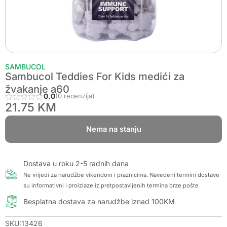
SAMBUCOL
Sambucol Teddies For Kids medići za
žvakanje a60
0.0
(0 recenzija)
21.75
KM
Nema na stanju
Dostava u roku 2-5 radnih dana
Ne vrijedi za narudžbe vikendom i praznicima. Navedeni termini dostave
su informativni i proizlaze iz pretpostavljenih termina brze pošte
Besplatna dostava za narudžbe iznad 100KM
SKU:13426