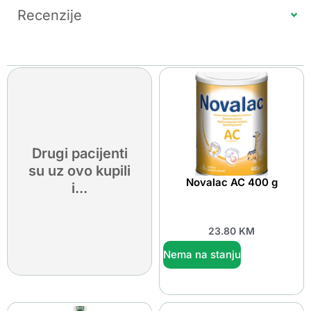
Recenzije
Drugi pacijenti
su uz ovo kupili
Novalac AC 400 g
i...
23.80
KM
Nema na stanju