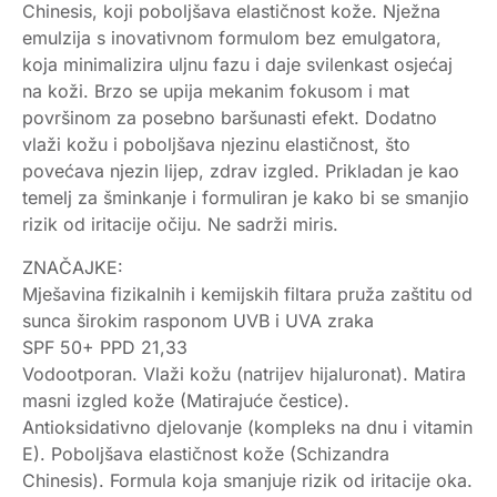
Chinesis, koji poboljšava elastičnost kože. Nježna
emulzija s inovativnom formulom bez emulgatora,
koja minimalizira uljnu fazu i daje svilenkast osjećaj
na koži. Brzo se upija mekanim fokusom i mat
površinom za posebno baršunasti efekt. Dodatno
vlaži kožu i poboljšava njezinu elastičnost, što
povećava njezin lijep, zdrav izgled. Prikladan je kao
temelj za šminkanje i formuliran je kako bi se smanjio
rizik od iritacije očiju. Ne sadrži miris.
ZNAČAJKE:
Mješavina fizikalnih i kemijskih filtara pruža zaštitu od
sunca širokim rasponom UVB i UVA zraka
SPF 50+ PPD 21,33
Vodootporan. Vlaži kožu (natrijev hijaluronat). Matira
masni izgled kože (Matirajuće čestice).
Antioksidativno djelovanje (kompleks na dnu i vitamin
E). Poboljšava elastičnost kože (Schizandra
Chinesis). Formula koja smanjuje rizik od iritacije oka.