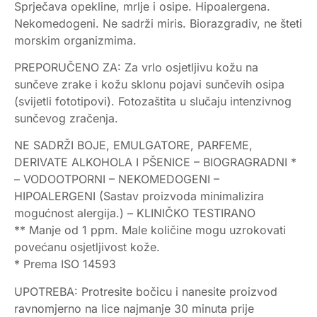
Sprječava opekline, mrlje i osipe. Hipoalergena.
Nekomedogeni. Ne sadrži miris. Biorazgradiv, ne šteti
morskim organizmima.
PREPORUČENO ZA: Za vrlo osjetljivu kožu na
sunčeve zrake i kožu sklonu pojavi sunčevih osipa
(svijetli fototipovi). Fotozaštita u slučaju intenzivnog
sunčevog zračenja.
NE SADRŽI BOJE, EMULGATORE, PARFEME,
DERIVATE ALKOHOLA I PŠENICE – BIOGRAGRADNI *
– VODOOTPORNI – NEKOMEDOGENI –
HIPOALERGENI (Sastav proizvoda minimalizira
mogućnost alergija.) – KLINIČKO TESTIRANO
** Manje od 1 ppm. Male količine mogu uzrokovati
povećanu osjetljivost kože.
* Prema ISO 14593
UPOTREBA: Protresite bočicu i nanesite proizvod
ravnomjerno na lice najmanje 30 minuta prije