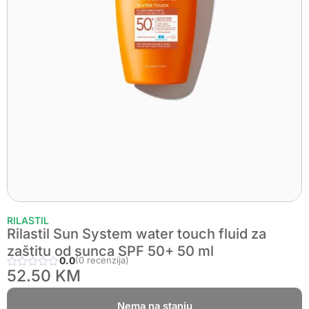
RILASTIL
Rilastil Sun System water touch fluid za
zaštitu od sunca SPF 50+ 50 ml
0.0
(0 recenzija)
52.50
KM
Nema na stanju