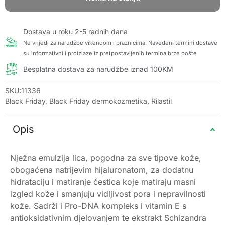
Dostava u roku 2-5 radnih dana
Ne vrijedi za narudžbe vikendom i praznicima. Navedeni termini dostave
su informativni i proizlaze iz pretpostavljenih termina brze pošte
Besplatna dostava za narudžbe iznad 100KM
SKU:11336
Black Friday
,
Black Friday dermokozmetika
,
Rilastil
Opis
Nježna emulzija lica, pogodna za sve tipove kože,
obogaćena natrijevim hijaluronatom, za dodatnu
hidrataciju i matiranje čestica koje matiraju masni
izgled kože i smanjuju vidljivost pora i nepravilnosti
kože. Sadrži i Pro-DNA kompleks i vitamin E s
antioksidativnim djelovanjem te ekstrakt Schizandra