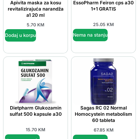
Apivita maska za kosu
EssoPharm Feiron cps a30
revitalizirajuća narandža
1+1 GRATIS
a1 20 ml
25.05
KM
5.70
KM
Nema na stanju
Dodaj u korpu
Dietpharm Glukozamin
Sagas RC 02 Normal
sulfat 500 kapsule a30
Homocystein metabolism
60 tableta
15.70
KM
67.85
KM