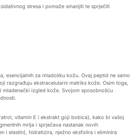
sidativnog stresa i pomaže smanjiti te sprječiti
ina, esencijalnih za mladoliku kožu. Ovaj peptid ne samo
oji razgrađuju ekstracelularni matriks kože. Osim toga,
vati mladenački izgled kože. Svojom sposobnošću
dnosti.
trol, vitamin E i ekstrakt goji bobica), kako bi vašoj
igmentnih mrlja i sprječava nastanak novih
 elastin), hidratizira, nježno eksfolira i eliminira