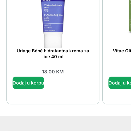
Uriage Bébé hidratantna krema za
Vitae Ol
lice 40 ml
18.00
KM
Dodaj u korpu
Dodaj u k