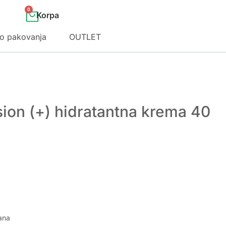
0
o pakovanja
OUTLET
ssion (+) hidratantna krema 40
ana