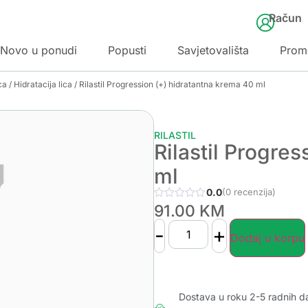
Račun
Novo u ponudi
Popusti
Savjetovališta
Prom
ca
/
Hidratacija lica
/ Rilastil Progression (+) hidratantna krema 40 ml
RILASTIL
Rilastil Progre
ml
0.0
(0 recenzija)
91.00
KM
-
+
Dodaj u korpu
Dostava u roku 2-5 radnih d