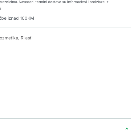
raznicima. Navedeni termini dostave su informativni i proizlaze iz
e
džbe iznad 100KM
kozmetika
,
Rilastil