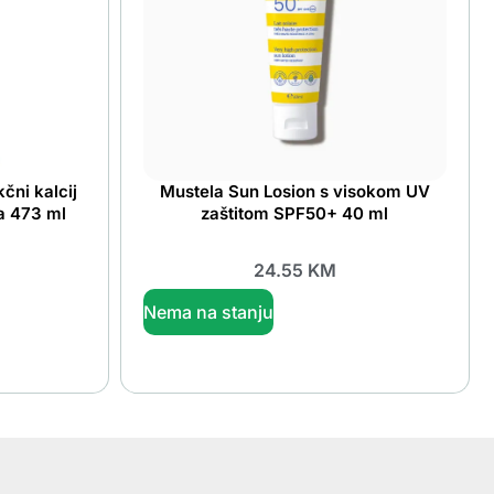
čni kalcij
Mustela Sun Losion s visokom UV
a 473 ml
zaštitom SPF50+ 40 ml
24.55
KM
Nema na stanju