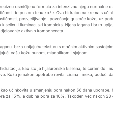
 precizno osmišljenu formulu za intenzivnu njegu normalne 
astičnosti te pustom tenu kože. Ova hidratantna krema s uč
astičnosti, posvjetljivanje i povećanje gustoće kože, uz podrš
 kiselinu i iluminacijski kompleks. Njena lagana i brzo upi
i djelovanje aktivnih komponenata.
ganu, brzo upijajuću teksturu s moćnim aktivnim sastojcima
vljajući vašu kožu punom, mladolikom i sjajnom.
rataciju, kao što je hijaluronska kiselina, te ceramide i ni
ove. Koža je nakon upotrebe revitalizirana i meka, budući da
 kao učinkovita u smanjenju bora nakon 56 dana uporabe. Na 
ra za 15%, a dubina bora za 10%. Također, već nakon 28 d