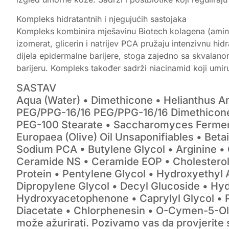
Kompleks hidratantnih i njegujućih sastojaka
Kompleks kombinira mješavinu Biotech kolagena (aminoki
izomerat, glicerin i natrijev PCA pružaju intenzivnu hid
dijela epidermalne barijere, stoga zajedno sa skvalan
barijeru. Kompleks također sadrži niacinamid koji umiru
SASTAV
Aqua (Water) • Dimethicone • Helianthus An
PEG/​PPG-16/​16 PEG/​PPG-16/​16 Dimethicon
PEG-100 Stearate • Saccharomyces Ferment F
Europaea (Olive) Oil Unsaponifiables • Betai
Sodium PCA • Butylene Glycol • Arginine •
Ceramide NS • Ceramide EOP • Cholesterol 
Protein • Pentylene Glycol • Hydroxyethyl 
Dipropylene Glycol • Decyl Glucoside • Hy
Hydroxyacetophenone • Caprylyl Glycol • P
Diacetate • Chlorphenesin • O-Cymen-5-Ol 
može ažurirati. Pozivamo vas da provjerite