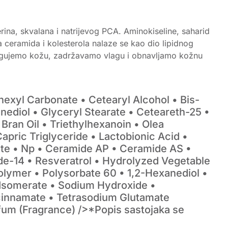
ina, skvalana i natrijevog PCA. Aminokiseline, saharid
ta ceramida i kolesterola nalaze se kao dio lipidnog
njegujemo kožu, zadržavamo vlagu i obnavljamo kožnu
hexyl Carbonate • Cetearyl Alcohol • Bis-
nediol • Glyceryl Stearate • Ceteareth-25 •
Bran Oil • Triethylhexanoin • Olea
Capric Triglyceride • Lactobionic Acid •
ate • Np • Ceramide AP • Ceramide AS •
de-14 • Resveratrol • Hydrolyzed Vegetable
olymer • Polysorbate 60 • 1,2-Hexanediol •
 Isomerate • Sodium Hydroxide •
cinnamate • Tetrasodium Glutamate
um (Fragrance) />*Popis sastojaka se