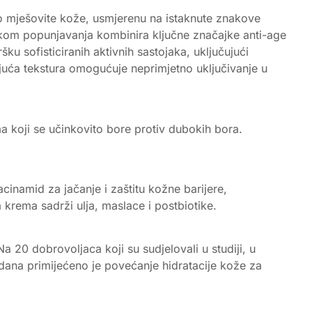
do mješovite kože, usmjerenu na istaknute znakove
inkom popunjavanja kombinira ključne značajke anti-age
ku sofisticiranih aktivnih sastojaka, uključujući
jajuća tekstura omogućuje neprimjetno uključivanje u
 koji se učinkovito bore protiv dubokih bora.
acinamid za jačanje i zaštitu kožne barijere,
 krema sadrži ulja, maslace i postbiotike.
20 dobrovoljaca koji su sudjelovali u studiji, u
ana primijećeno je povećanje hidratacije kože za