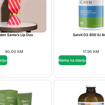
idan Santa’s Lip Duo
Salvit D3 800 IU 
90.00
KM
17.90
KM
orpu
Nema na stanju