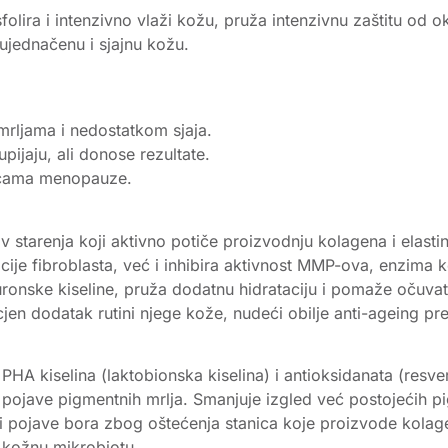
lira i intenzivno vlaži kožu, pruža intenzivnu zaštitu od ok
ujednačenu i sjajnu kožu.
mrljama i nedostatkom sjaja.
pijaju, ali donose rezultate.
dicama menopauze.
iv starenja koji aktivno potiče proizvodnju kolagena i elast
ije fibroblasta, već i inhibira aktivnost MMP-ova, enzima k
luronske kiseline, pruža dodatnu hidrataciju i pomaže oču
jen dodatak rutini njege kože, nudeći obilje anti-ageing pre
A kiselina (laktobionska kiselina) i antioksidanata (resvera
i pojave pigmentnih mrlja. Smanjuje izgled već postojećih p
i pojave bora zbog oštećenja stanica koje proizvode kolagen i
u kožnu mikrobiotu.