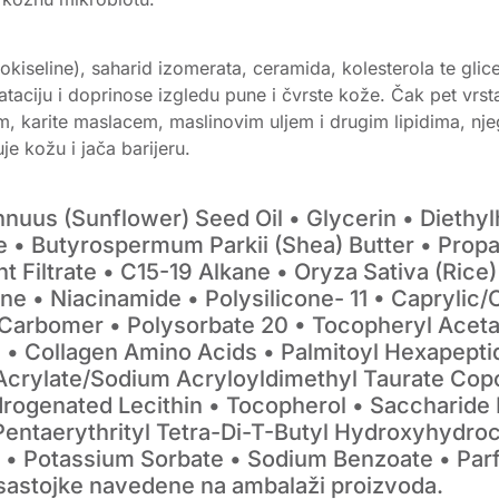
seline), saharid izomerata, ceramida, kolesterola te glicer
rataciju i doprinose izgledu pune i čvrste kože. Čak pet vrs
om, karite maslacem, maslinovim uljem i drugim lipidima, 
je kožu i jača barijeru.
nuus (Sunflower) Seed Oil • Glycerin • Diethyl
e • Butyrospermum Parkii (Shea) Butter • Propa
iltrate • C15-19 Alkane • Oryza Sativa (Rice) 
ne • Niacinamide • Polysilicone- 11 • Caprylic/​
 Carbomer • Polysorbate 20 • Tocopheryl Acet
• Collagen Amino Acids • Palmitoyl Hexapepti
Acrylate/​Sodium Acryloyldimethyl Taurate Cop
drogenated Lecithin • Tocopherol • Saccharide
entaerythrityl Tetra-Di-T-Butyl Hydroxyhydro
• Potassium Sorbate • Sodium Benzoate • Parf
 sastojke navedene na ambalaži proizvoda.