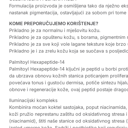
Formulacija proizvoda je osmišljena tako da nježno eksfo
nastanak pigmentacija, ostavljajući za sobom pri tome 
KOME PREPORUČUJEMO KORIŠTENJE?
Prikladno je za normalnu i mješovitu kožu.
Prikladno je za opuštenu kožu, s borama, pigmentnim 
Prikladno je za sve koji vole lagane teksture koje brzo u
Prikladno je i za zrelu kožu koja se suočava s poslje
Palmitoyl Hexapeptide-14
Palmitoyl Hexapeptide-14 ključni je peptid u borbi prot
da ubrzava obnovu kožnih stanica poticanjem proliferac
povećava tonus i gustoću dermisa, potiče sintezu hija
obnove i regeneracije kože, ovaj peptid postaje dragoc
Iluminacijski kompleks
Kombinira moćan koktel sastojaka, poput niacinamida, PH
koži pružio neprestanu zaštitu od oksidativnog stresa 
(niacinamid), štiti naše stanice od oksidativnog stresa (
izgled umorne kože. Sadrži i postbiotike koji reguliraj