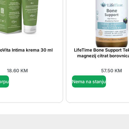
ioVita Intima krema 30 ml
LifeTime Bone Support Tek
magnezij citrat borovnic
18.60
KM
57.50
KM
orpu
Nema na stanju