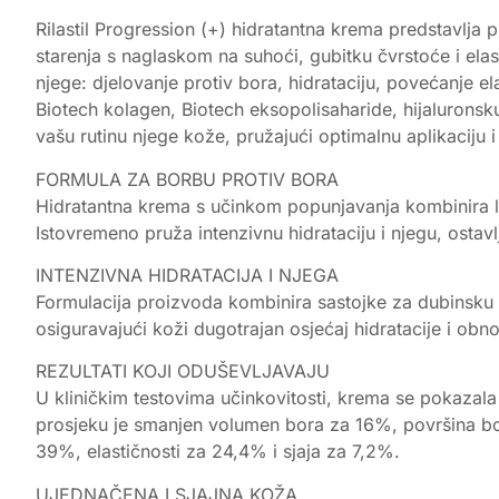
Rilastil Progression (+) hidratantna krema predstavlja
starenja s naglaskom na suhoći, gubitku čvrstoće i el
njege: djelovanje protiv bora, hidrataciju, povećanje el
Biotech kolagen, Biotech eksopolisaharide, hijaluronsku
vašu rutinu njege kože, pružajući optimalnu aplikaciju 
FORMULA ZA BORBU PROTIV BORA
Hidratantna krema s učinkom popunjavanja kombinira la
Istovremeno pruža intenzivnu hidrataciju i njegu, osta
INTENZIVNA HIDRATACIJA I NJEGA
Formulacija proizvoda kombinira sastojke za dubinsku hid
osiguravajući koži dugotrajan osjećaj hidratacije i obn
REZULTATI KOJI ODUŠEVLJAVAJU
U kliničkim testovima učinkovitosti, krema se pokazala
prosjeku je smanjen volumen bora za 16%, površina bo
39%, elastičnosti za 24,4% i sjaja za 7,2%.
UJEDNAČENA I SJAJNA KOŽA