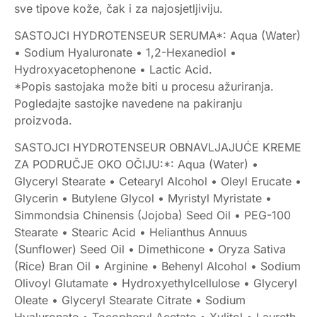
sve tipove kože, čak i za najosjetljiviju.
SASTOJCI HYDROTENSEUR SERUMA*: Aqua (Water)
• Sodium Hyaluronate • 1,2-Hexanediol •
Hydroxyacetophenone • Lactic Acid.
*Popis sastojaka može biti u procesu ažuriranja.
Pogledajte sastojke navedene na pakiranju
proizvoda.
SASTOJCI HYDROTENSEUR OBNAVLJAJUĆE KREME
ZA PODRUČJE OKO OČIJU:*: Aqua (Water) •
Glyceryl Stearate • Cetearyl Alcohol • Oleyl Erucate •
Glycerin • Butylene Glycol • Myristyl Myristate •
Simmondsia Chinensis (Jojoba) Seed Oil • PEG-100
Stearate • Stearic Acid • Helianthus Annuus
(Sunflower) Seed Oil • Dimethicone • Oryza Sativa
(Rice) Bran Oil • Arginine • Behenyl Alcohol • Sodium
Olivoyl Glutamate • Hydroxyethylcellulose • Glyceryl
Oleate • Glyceryl Stearate Citrate • Sodium