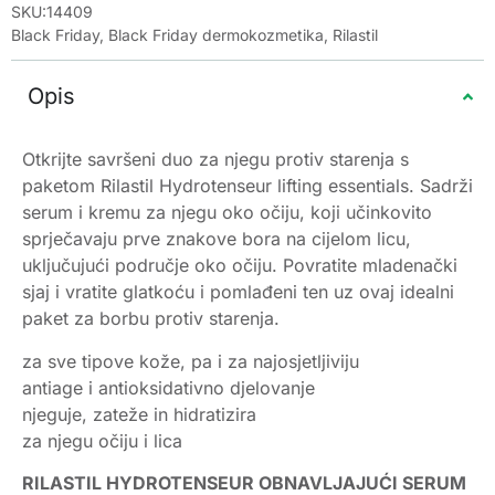
SKU:14409
Black Friday
,
Black Friday dermokozmetika
,
Rilastil
Opis
Otkrijte savršeni duo za njegu protiv starenja s
paketom Rilastil Hydrotenseur lifting essentials. Sadrži
serum i kremu za njegu oko očiju, koji učinkovito
sprječavaju prve znakove bora na cijelom licu,
uključujući područje oko očiju. Povratite mladenački
sjaj i vratite glatkoću i pomlađeni ten uz ovaj idealni
paket za borbu protiv starenja.
za sve tipove kože, pa i za najosjetljiviju
antiage i antioksidativno djelovanje
njeguje, zateže in hidratizira
za njegu očiju i lica
RILASTIL HYDROTENSEUR OBNAVLJAJUĆI SERUM