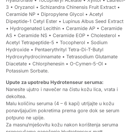
Hyaluronate • Tocopheryl Acetate • Xylitol • Laureth-
3 • Oryzanol • Schizandra Chinensis Fruit Extract •
Ceramide NP • Dipropylene Glycol • Acetyl
Dipeptide-1 Cetyl Ester • Lupinus Albus Seed Extract
• Hydrogenated Lecithin • Ceramide AP • Ceramide
AS • Ceramide NS • Ceramide EOP • Cholesterol •
Acetyl Tetrapeptide-5 • Tocopherol • Sodium
Hydroxide • Pentaerythrityl Tetra-Di-T-Butyl
Hydroxyhydrocinnamate • Tetrasodium Glutamate
Diacetate • Chlorphenesin • O-Cymen-5-Ol •
Potassium Sorbate.
Upute za upotrebu Hydrotenseur seruma:
Nanesite ujutro i navečer na čistu kožu lica, vrata i
dekoltea.
Malu količinu seruma (4 – 6 kapi) utrljajte u kožu
ponavljajućim pokretima prema gore dok se serum
potpuno ne upije.
Za masnu/mješovitu kožu nakon korištenja seruma
preporučamo nanošenje Hydrotenseur matt