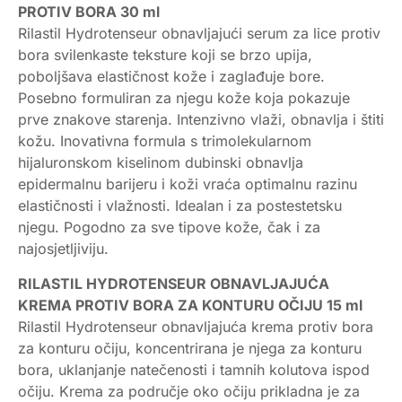
PROTIV BORA 30 ml
Rilastil Hydrotenseur obnavljajući serum za lice protiv
bora svilenkaste teksture koji se brzo upija,
poboljšava elastičnost kože i zaglađuje bore.
Posebno formuliran za njegu kože koja pokazuje
prve znakove starenja. Intenzivno vlaži, obnavlja i štiti
kožu. Inovativna formula s trimolekularnom
hijaluronskom kiselinom dubinski obnavlja
epidermalnu barijeru i koži vraća optimalnu razinu
elastičnosti i vlažnosti. Idealan i za postestetsku
njegu. Pogodno za sve tipove kože, čak i za
najosjetljiviju.
RILASTIL HYDROTENSEUR OBNAVLJAJUĆA
KREMA PROTIV BORA ZA KONTURU OČIJU 15 ml
Rilastil Hydrotenseur obnavljajuća krema protiv bora
za konturu očiju, koncentrirana je njega za konturu
bora, uklanjanje natečenosti i tamnih kolutova ispod
očiju. Krema za područje oko očiju prikladna je za