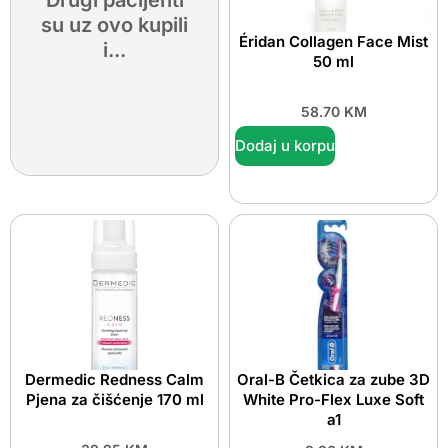
Drugi pacijenti
su uz ovo kupili
Éridan Collagen Face Mist
i...
50 ml
58.70
KM
Dodaj u korpu
Dermedic Redness Calm
Oral-B Četkica za zube 3D
Pjena za čišćenje 170 ml
White Pro-Flex Luxe Soft
a1