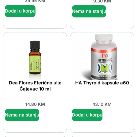
39.95
KM
9.30
KM
Dodaj u korpu
Nema na stanju
Dea Flores Eterično ulje
HA Thyroid kapsule a60
Čajevac 10 ml
14.80
KM
43.10
KM
Nema na stanju
Dodaj u korpu