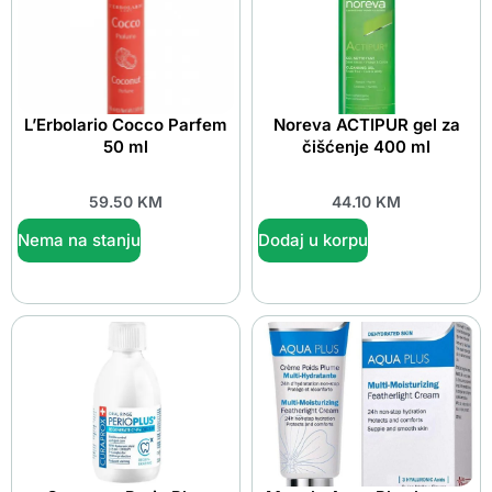
L’Erbolario Cocco Parfem
Noreva ACTIPUR gel za
50 ml
čišćenje 400 ml
59.50
KM
44.10
KM
Nema na stanju
Dodaj u korpu