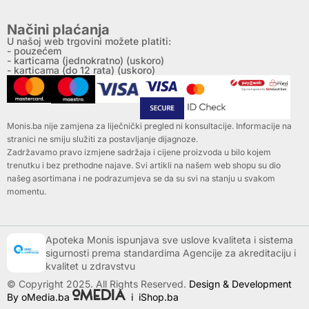
Načini plaćanja
U našoj web trgovini možete platiti:
- pouzećem
- karticama (jednokratno) (uskoro)
- karticama (do 12 rata) (uskoro)
Monis.ba nije zamjena za liječnički pregled ni konsultacije. Informacije na
stranici ne smiju služiti za postavljanje dijagnoze.
Zadržavamo pravo izmjene sadržaja i cijene proizvoda u bilo kojem
trenutku i bez prethodne najave. Svi artikli na našem web shopu su dio
našeg asortimana i ne podrazumjeva se da su svi na stanju u svakom
momentu.
Apoteka Monis ispunjava sve uslove kvaliteta i sistema
sigurnosti prema standardima Agencije za akreditaciju i
kvalitet u zdravstvu
© Copyright 2025. All Rights Reserved.
Design & Development
By oMedia.ba
i
iShop.ba