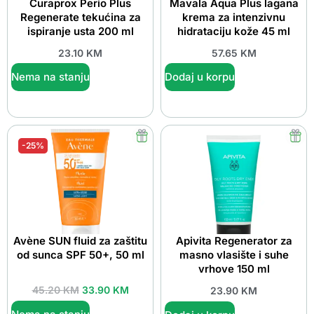
Curaprox Perio Plus
Mavala Aqua Plus lagana
Regenerate tekućina za
krema za intenzivnu
ispiranje usta 200 ml
hidrataciju kože 45 ml
23.10
KM
57.65
KM
Nema na stanju
Dodaj u korpu
-25%
Avène SUN fluid za zaštitu
Apivita Regenerator za
od sunca SPF 50+, 50 ml
masno vlasište i suhe
vrhove 150 ml
45.20
KM
33.90
KM
23.90
KM