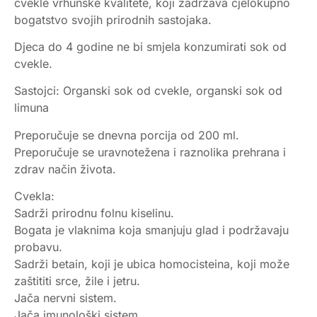
cvekle vrhunske kvalitete, koji zadržava cjelokupno
bogatstvo svojih prirodnih sastojaka.
Djeca do 4 godine ne bi smjela konzumirati sok od
cvekle.
Sastojci: Organski sok od cvekle, organski sok od
limuna
Preporučuje se dnevna porcija od 200 ml.
Preporučuje se uravnotežena i raznolika prehrana i
zdrav način života.
Cvekla:
Sadrži prirodnu folnu kiselinu.
Bogata je vlaknima koja smanjuju glad i podržavaju
probavu.
Sadrži betain, koji je ubica homocisteina, koji može
zaštititi srce, žile i jetru.
Jača nervni sistem.
Jača imunološki sistem.