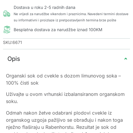
Dostava u roku 2-5 radnih dana
Ne vrijedi za narudžbe vikendom i praznicima. Navedeni termini dostave
su informativni i proizlaze iz pretpostavljenih termina brze pošte
Besplatna dostava za narudžbe iznad 100KM
SKU:6671
Opis
Organski sok od cvekle s dozom limunovog soka –
100% čisti sok
Uživajte u ovom vrhunski izbalansiranom organskom
soku.
Odmah nakon žetve odabrani plodovi cvekle iz
organskog uzgoja pažljivo se obrađuju i nakon toga
nježno flaširaju u Rabenhorstu. Rezultat je sok od