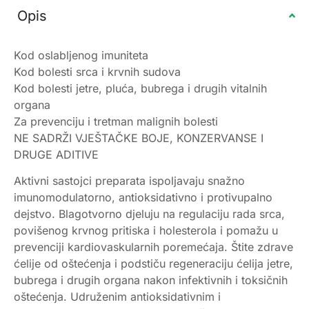
Opis
Kod oslabljenog imuniteta
Kod bolesti srca i krvnih sudova
Kod bolesti jetre, pluća, bubrega i drugih vitalnih
organa
Za prevenciju i tretman malignih bolesti
NE SADRŽI VJEŠTAČKE BOJE, KONZERVANSE I
DRUGE ADITIVE
Aktivni sastojci preparata ispoljavaju snažno
imunomodulatorno, antioksidativno i protivupalno
dejstvo. Blagotvorno djeluju na regulaciju rada srca,
povišenog krvnog pritiska i holesterola i pomažu u
prevenciji kardiovaskularnih poremećaja. Štite zdrave
ćelije od oštećenja i podstiču regeneraciju ćelija jetre,
bubrega i drugih organa nakon infektivnih i toksičnih
oštećenja. Udruženim antioksidativnim i