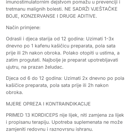
imunostimulatornim dejstvom pomažu u prevenciji i
tretmanu malignih bolesti. NE SADRŽI VJEŠTAČKE
BOJE, KONZERVANSE I DRUGE ADITIVE.
Način primjene:
Odrasli i djeca starija od 12 godina: Uzimati 1-3x
dnevno po 1 kafenu kašičicu preparata, pola sata
prije ili 2h nakon obroka. Polako otopiti u ustima, a
zatim progutati. Najbolje je preparat upotrebljavati
ujutru, na prazan želudac.
Djeca od 6 do 12 godina: Uzimati 2x dnevno po pola
kašičice preparata, pola sata prije ili 2h nakon
obroka.
MJERE OPREZA I KONTRAINDIKACIJE
PRIMED 13 KORDICEPS nije lijek, niti zamjena za lijek
i propisanu terapiju. Upotreba suplemenata ne može
zamjeniti redovnu i raznovrsnu ishranu.