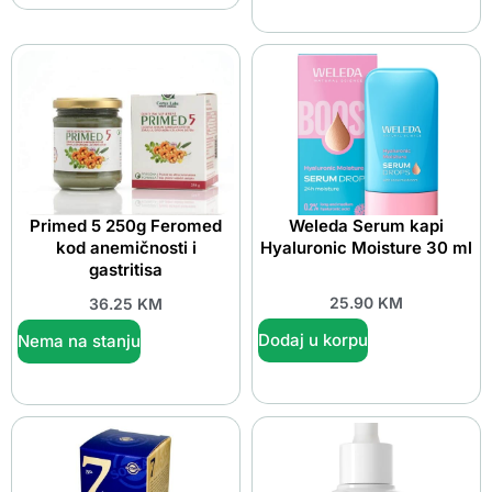
Primed 5 250g Feromed
Weleda Serum kapi
kod anemičnosti i
Hyaluronic Moisture 30 ml
gastritisa
25.90
KM
36.25
KM
Dodaj u korpu
Nema na stanju