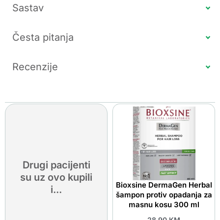
Sastav
Česta pitanja
Recenzije
Drugi pacijenti
su uz ovo kupili
Bioxsine DermaGen Herbal
i...
šampon protiv opadanja za
masnu kosu 300 ml
28.90
KM