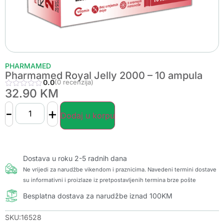
PHARMAMED
Pharmamed Royal Jelly 2000 – 10 ampula
0.0
(0 recenzija)
32.90
KM
-
+
Dodaj u korpu
Dostava u roku 2-5 radnih dana
Ne vrijedi za narudžbe vikendom i praznicima. Navedeni termini dostave
su informativni i proizlaze iz pretpostavljenih termina brze pošte
Besplatna dostava za narudžbe iznad 100KM
SKU:16528