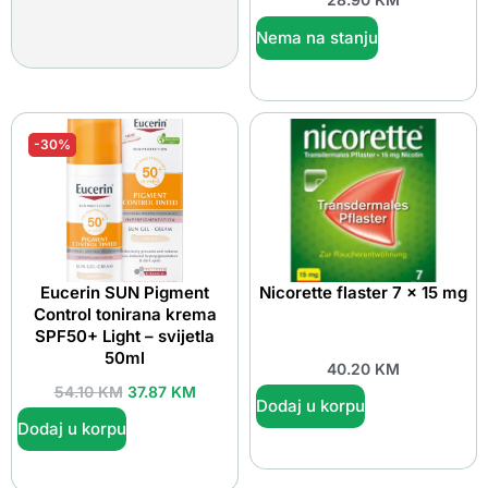
Nema na stanju
-30%
Eucerin SUN Pigment
Nicorette flaster 7 x 15 mg
Control tonirana krema
SPF50+ Light – svijetla
50ml
40.20
KM
54.10
KM
37.87
KM
Dodaj u korpu
Dodaj u korpu