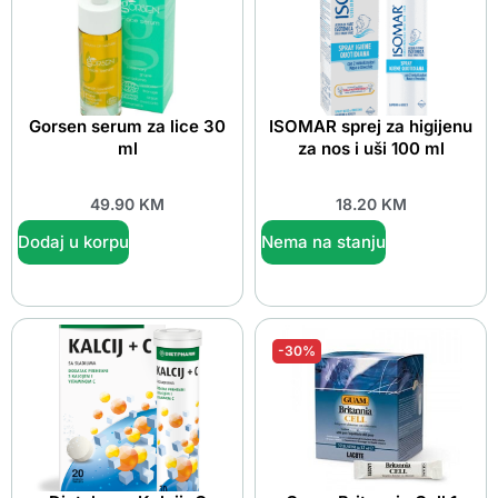
Gorsen serum za lice 30
ISOMAR sprej za higijenu
ml
za nos i uši 100 ml
49.90
KM
18.20
KM
Dodaj u korpu
Nema na stanju
-30%