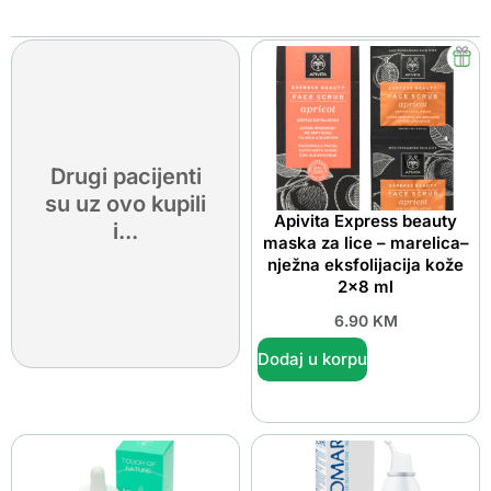
Drugi pacijenti
su uz ovo kupili
Apivita Express beauty
i...
maska za lice – marelica–
nježna eksfolijacija kože
2×8 ml
6.90
KM
Dodaj u korpu