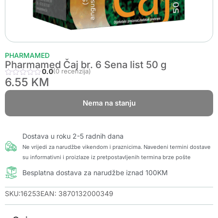
PHARMAMED
Pharmamed Čaj br. 6 Sena list 50 g
0.0
(0 recenzija)
6.55
KM
Nema na stanju
Dostava u roku 2-5 radnih dana
Ne vrijedi za narudžbe vikendom i praznicima. Navedeni termini dostave
su informativni i proizlaze iz pretpostavljenih termina brze pošte
Besplatna dostava za narudžbe iznad 100KM
SKU:16253
EAN: 3870132000349