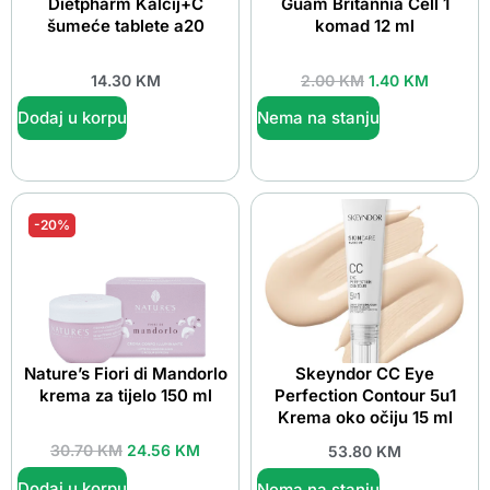
Dietpharm Kalcij+C
Guam Britannia Cell 1
šumeće tablete a20
komad 12 ml
14.30
KM
2.00
KM
1.40
KM
Dodaj u korpu
Nema na stanju
-20%
Nature’s Fiori di Mandorlo
Skeyndor CC Eye
krema za tijelo 150 ml
Perfection Contour 5u1
Krema oko očiju 15 ml
30.70
KM
24.56
KM
53.80
KM
Dodaj u korpu
Nema na stanju