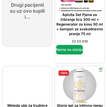
Drugi pacijenti
su uz ovo kupili
Apivita Set Pjena za
i...
čišćenje lica 300 ml +
Regenerator za kosu 50 ml
+ šampon za svakodnevno
pranje 75 ml
32.50
KM
Nema na stanju
-30%
Weleda ulje za trudnice
Gloria gel za intimnu njegu