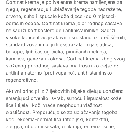
Cortinat krema je polivalentna krema namijenjena za
njegu, regeneraciju i ublažavanje tegoba nadražene,
crvene, suhe i ispucale kože djece (od 0 mjeseci) i
odraslih osoba. Cortinat krema je prirodnog sastava i
ne sadrži kortikosteroide i antihistaminike. Sadrži
visoke koncentracije aktivnih supstanci iz prečišćenih,
standardizovanih biljnih ekstrakata i ulja sladića,
bakope, ljubičastog čička, pirinčanih mekinja,
kamilice, gaveza i kokosa. Cortinat krema zbog svog
složenog prirodnog sastava ima trostruko dejstvo:
antiinflamatorno (protivupalno), antihistaminsko i
regenerativno.
Aktivni principi iz 7 ljekovitih biljaka djeluju udruženo
smanjujući crvenilo, svrab, suhoću i ispucalost kože
lica i tijela i koži vraća neophodnu vlažnost i
elastičnost. Preporučuje se za ublažavanje tegoba
kod: ekcema-dermatitisa (atopijski, kontaktni),
alergija, uboda insekata, urtikarija, eritema, suhe,