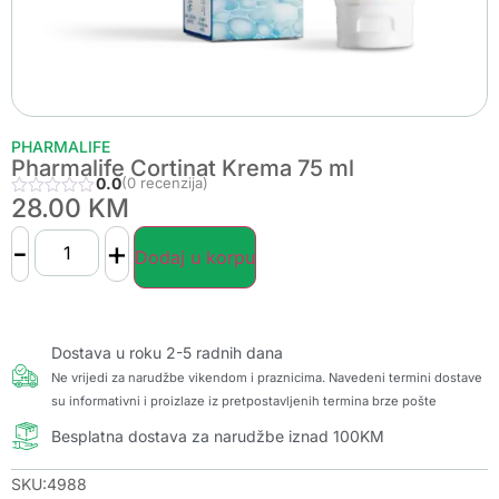
PHARMALIFE
Pharmalife Cortinat Krema 75 ml
0.0
(0 recenzija)
28.00
KM
-
+
Dodaj u korpu
Dostava u roku 2-5 radnih dana
Ne vrijedi za narudžbe vikendom i praznicima. Navedeni termini dostave
su informativni i proizlaze iz pretpostavljenih termina brze pošte
Besplatna dostava za narudžbe iznad 100KM
SKU:4988