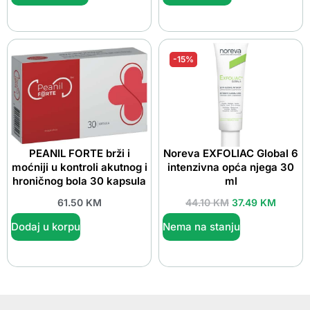
-15%
PEANIL FORTE brži i
Noreva EXFOLIAC Global 6
moćniji u kontroli akutnog i
intenzivna opća njega 30
hroničnog bola 30 kapsula
ml
61.50
KM
44.10
KM
37.49
KM
Dodaj u korpu
Nema na stanju