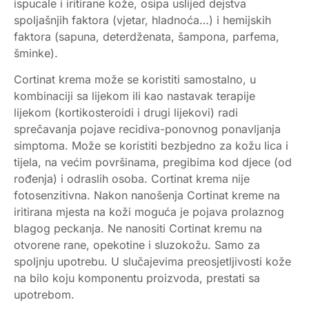
ispucale i iritirane kože, osipa uslijed dejstva
spoljašnjih faktora (vjetar, hladnoća…) i hemijskih
faktora (sapuna, deterdženata, šampona, parfema,
šminke).
Cortinat krema može se koristiti samostalno, u
kombinaciji sa lijekom ili kao nastavak terapije
lijekom (kortikosteroidi i drugi lijekovi) radi
sprečavanja pojave recidiva-ponovnog ponavljanja
simptoma. Može se koristiti bezbjedno za kožu lica i
tijela, na većim površinama, pregibima kod djece (od
rođenja) i odraslih osoba. Cortinat krema nije
fotosenzitivna. Nakon nanošenja Cortinat kreme na
iritirana mjesta na koži moguća je pojava prolaznog
blagog peckanja. Ne nanositi Cortinat kremu na
otvorene rane, opekotine i sluzokožu. Samo za
spoljnju upotrebu. U slučajevima preosjetljivosti kože
na bilo koju komponentu proizvoda, prestati sa
upotrebom.