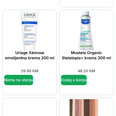
Uriage Xémose
Mustela Organic
emolijentna krema 200 ml
Stelatopia+ krema 300 ml
29.90
KM
48.20
KM
Nema na stanju
Dodaj u korpu