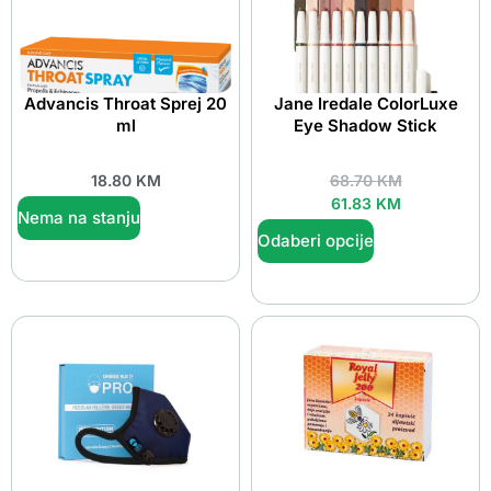
Advancis Throat Sprej 20
Jane Iredale ColorLuxe
ml
Eye Shadow Stick
18.80
KM
68.70
KM
61.83
KM
Nema na stanju
Odaberi opcije