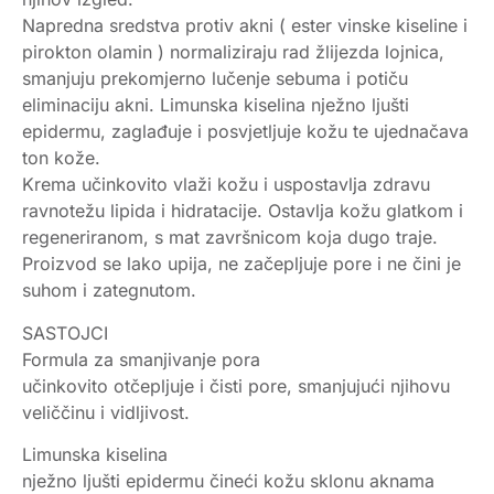
Napredna sredstva protiv akni ( ester vinske kiseline i
pirokton olamin ) normaliziraju rad žlijezda lojnica,
smanjuju prekomjerno lučenje sebuma i potiču
eliminaciju akni. Limunska kiselina nježno ljušti
epidermu, zaglađuje i posvjetljuje kožu te ujednačava
ton kože.
Krema učinkovito vlaži kožu i uspostavlja zdravu
ravnotežu lipida i hidratacije. Ostavlja kožu glatkom i
regeneriranom, s mat završnicom koja dugo traje.
Proizvod se lako upija, ne začepljuje pore i ne čini je
suhom i zategnutom.
SASTOJCI
Formula za smanjivanje pora
učinkovito otčepljuje i čisti pore, smanjujući njihovu
veliččinu i vidljivost.
Limunska kiselina
nježno ljušti epidermu čineći kožu sklonu aknama