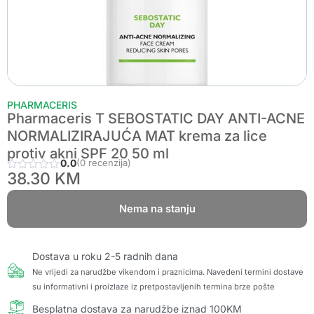
PHARMACERIS
Pharmaceris T SEBOSTATIC DAY ANTI-ACNE
NORMALIZIRAJUĆA MAT krema za lice
protiv akni SPF 20 50 ml
0.0
(0 recenzija)
38.30
KM
Nema na stanju
Dostava u roku 2-5 radnih dana
Ne vrijedi za narudžbe vikendom i praznicima. Navedeni termini dostave
su informativni i proizlaze iz pretpostavljenih termina brze pošte
Besplatna dostava za narudžbe iznad 100KM