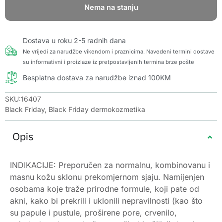
Nema na stanju
Dostava u roku 2-5 radnih dana
Ne vrijedi za narudžbe vikendom i praznicima. Navedeni termini dostave
su informativni i proizlaze iz pretpostavljenih termina brze pošte
Besplatna dostava za narudžbe iznad 100KM
SKU:16407
Black Friday
,
Black Friday dermokozmetika
Opis
INDIKACIJE: Preporučen za normalnu, kombinovanu i
masnu kožu sklonu prekomjernom sjaju. Namijenjen
osobama koje traže prirodne formule, koji pate od
akni, kako bi prekrili i uklonili nepravilnosti (kao što
su papule i pustule, proširene pore, crvenilo,