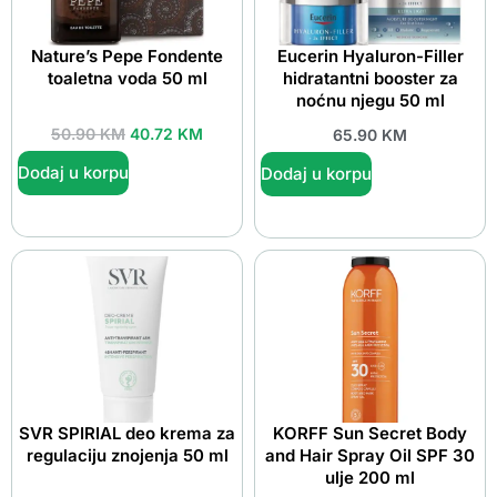
Nature’s Pepe Fondente
Eucerin Hyaluron-Filler
toaletna voda 50 ml
hidratantni booster za
noćnu njegu 50 ml
50.90
KM
40.72
KM
65.90
KM
Dodaj u korpu
Dodaj u korpu
SVR SPIRIAL deo krema za
KORFF Sun Secret Body
regulaciju znojenja 50 ml
and Hair Spray Oil SPF 30
ulje 200 ml