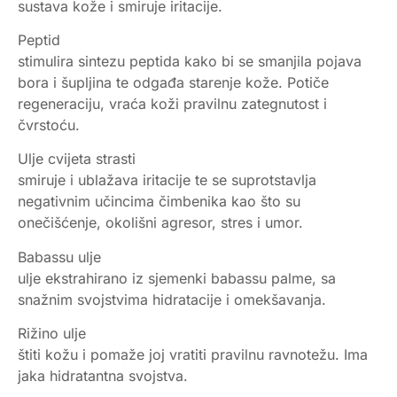
sustava kože i smiruje iritacije.
Peptid
stimulira sintezu peptida kako bi se smanjila pojava
bora i šupljina te odgađa starenje kože. Potiče
regeneraciju, vraća koži pravilnu zategnutost i
čvrstoću.
Ulje cvijeta strasti
smiruje i ublažava iritacije te se suprotstavlja
negativnim učincima čimbenika kao što su
onečišćenje, okolišni agresor, stres i umor.
Babassu ulje
ulje ekstrahirano iz sjemenki babassu palme, sa
snažnim svojstvima hidratacije i omekšavanja.
Rižino ulje
štiti kožu i pomaže joj vratiti pravilnu ravnotežu. Ima
jaka hidratantna svojstva.