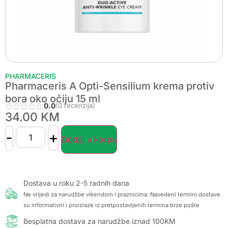
PHARMACERIS
Pharmaceris A Opti-Sensilium krema protiv
bora oko očiju 15 ml
0.0
(0 recenzija)
34.00
KM
-
+
Dodaj u korpu
Dostava u roku 2-5 radnih dana
Ne vrijedi za narudžbe vikendom i praznicima. Navedeni termini dostave
su informativni i proizlaze iz pretpostavljenih termina brze pošte
Besplatna dostava za narudžbe iznad 100KM