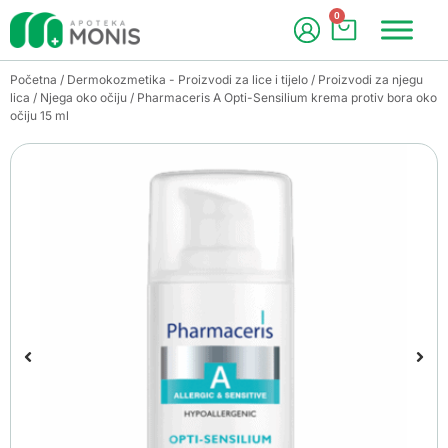
0
Početna
/
Dermokozmetika - Proizvodi za lice i tijelo
/
Proizvodi za njegu
lica
/
Njega oko očiju
/ Pharmaceris A Opti-Sensilium krema protiv bora oko
očiju 15 ml