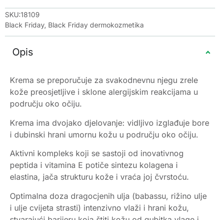
SKU:18109
Black Friday
,
Black Friday dermokozmetika
Opis
Krema se preporučuje za svakodnevnu njegu zrele
kože preosjetljive i sklone alergijskim reakcijama u
području oko očiju.
Krema ima dvojako djelovanje: vidljivo izglađuje bore
i dubinski hrani umornu kožu u području oko očiju.
Aktivni kompleks koji se sastoji od inovativnog
peptida i vitamina E potiče sintezu kolagena i
elastina, jača strukturu kože i vraća joj čvrstoću.
Optimalna doza dragocjenih ulja (babassu, rižino ulje
i ulje cvijeta strasti) intenzivno vlaži i hrani kožu,
stvarajući barijeru koja štiti kožu od gubitka vlage i