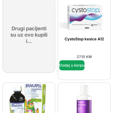
Drugi pacijenti
su uz ovo kupili
CystoStop kesice A12
i...
27.10
KM
Dodaj u korpu