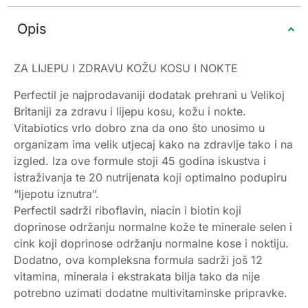
Opis
ZA LIJEPU I ZDRAVU KOŽU KOSU I NOKTE
Perfectil je najprodavaniji dodatak prehrani u Velikoj
Britaniji za zdravu i lijepu kosu, kožu i nokte.
Vitabiotics vrlo dobro zna da ono što unosimo u
organizam ima velik utjecaj kako na zdravlje tako i na
izgled. Iza ove formule stoji 45 godina iskustva i
istraživanja te 20 nutrijenata koji optimalno podupiru
“ljepotu iznutra”.
Perfectil sadrži riboflavin, niacin i biotin koji
doprinose održanju normalne kože te minerale selen i
cink koji doprinose održanju normalne kose i noktiju.
Dodatno, ova kompleksna formula sadrži još 12
vitamina, minerala i ekstrakata bilja tako da nije
potrebno uzimati dodatne multivitaminske pripravke.