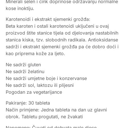
Minerali selen i cink doprinose održavanju normalne
kose inoktiju.
Karotenoidi i ekstrakt sjemenki grožđa:
Beta karoten i ostali karotenoidi uključeni u ovaj
proizvod štite stanice tijela od djelovanja nastabilnih
stanica kiska, tzv. slobodnih radikala. Antioksidanse
sadrži i ekstrakt sjemenki grožđa pa će dobro doći i
kao priprema kože za ljeto.
Ne sadrži gluten
Ne sadrži želatinu
Ne sadrži umjetne boje i konzervanse
Ne sadrži sol, laktozu ili plijesni
Pogodan za vegetarijance
Pakiranje: 30 tableta
Način primjene: Jedna tableta na dan uz glavni
obrok. Tabletu progutati, ne žvakati
Napomene: Čuvati od dohvata male djece.