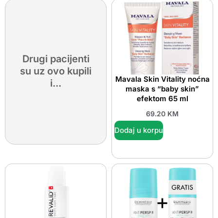
Drugi pacijenti
su uz ovo kupili
Mavala Skin Vitality noćna
i...
maska s “baby skin”
efektom 65 ml
69.20
KM
Dodaj u korpu