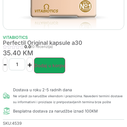
VITABIOTICS
Perfectil Original kapsule a30
0.0
(0 recenzija)
35.40
KM
-
+
Dodaj u korpu
Dostava u roku 2-5 radnih dana
Ne vrijedi za narudžbe vikendom i praznicima. Navedeni termini dostave
su informativni i proizlaze iz pretpostavljenih termina brze pošte
Besplatna dostava za narudžbe iznad 100KM
SKU:4539