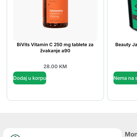
BiVits Vitamin C 250 mg tablete za
Beauty J
žvakanje a90
28.00
KM
Dodaj u korpu
Nema na s
Mon