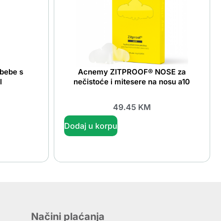
bebe s
Acnemy ZITPROOF® NOSE za
l
nečistoće i mitesere na nosu a10
49.45
KM
Dodaj u korpu
Načini plaćanja