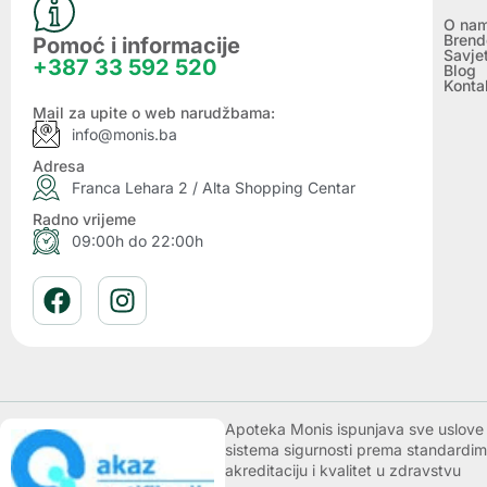
O na
Brend
Pomoć i informacije
Savje
+387 33 592 520
Blog
Konta
Mail za upite o web narudžbama:
info@monis.ba
Adresa
Franca Lehara 2 / Alta Shopping Centar
Radno vrijeme
09:00h do 22:00h
Apoteka Monis ispunjava sve uslove k
sistema sigurnosti prema standardim
akreditaciju i kvalitet u zdravstvu