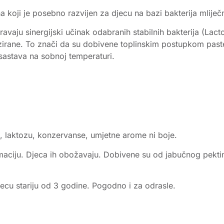
koji je posebno razvijen za djecu na bazi bakterija mliječn
guravaju sinergijski učinak odabranih stabilnih bakterija (Lac
zirane. To znači da su dobivene toplinskim postupkom paster
sastava na sobnoj temperaturi.
 laktozu, konzervanse, umjetne arome ni boje.
ju. Djeca ih obožavaju. Dobivene su od jabučnog pektina (b
cu stariju od 3 godine. Pogodno i za odrasle.