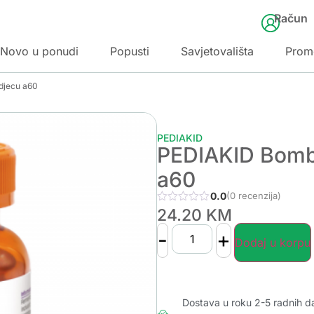
Račun
Novo u ponudi
Popusti
Savjetovališta
Prom
djecu a60
PEDIAKID
PEDIAKID Bombo
a60
0.0
(0 recenzija)
24.20
KM
-
+
Dodaj u korpu
Dostava u roku 2-5 radnih d