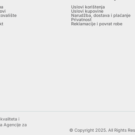
ma
Uslovi korištenja
ovi
Uslovi kupovine
tovalište
Narudžba, dostava i plaćanje
Privatnost
kt
Reklamacije i povrat robe
valiteta i
a Agencije za
© Copyright 2025. All Rights Re