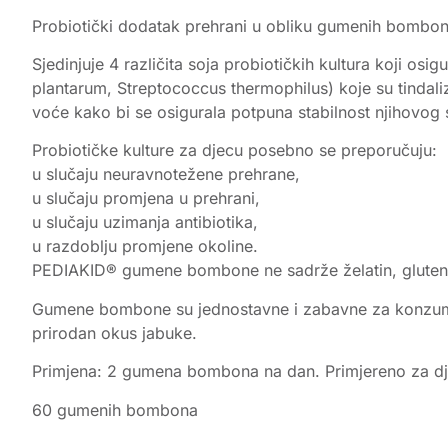
Probiotički dodatak prehrani u obliku gumenih bombona 
Sjedinjuje 4 različita soja probiotičkih kultura koji osi
plantarum, Streptococcus thermophilus) koje su tindali
voće kako bi se osigurala potpuna stabilnost njihovog 
Probiotičke kulture za djecu posebno se preporučuju:
u slučaju neuravnotežene prehrane,
u slučaju promjena u prehrani,
u slučaju uzimanja antibiotika,
u razdoblju promjene okoline.
PEDIAKID® gumene bombone ne sadrže želatin, gluten,
Gumene bombone su jednostavne i zabavne za konzumaci
prirodan okus jabuke.
Primjena: 2 gumena bombona na dan. Primjereno za dje
60 gumenih bombona