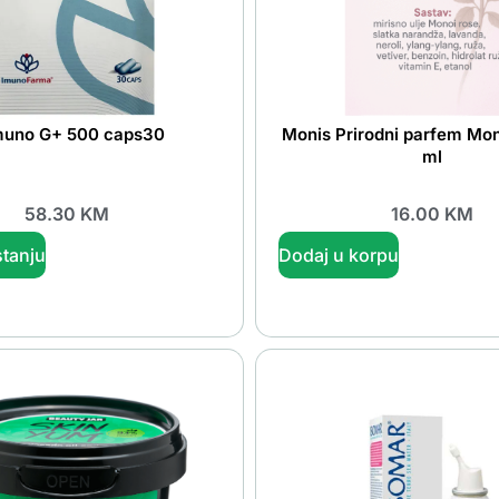
uno G+ 500 caps30
Monis Prirodni parfem Mon
ml
58.30
KM
16.00
KM
tanju
Dodaj u korpu