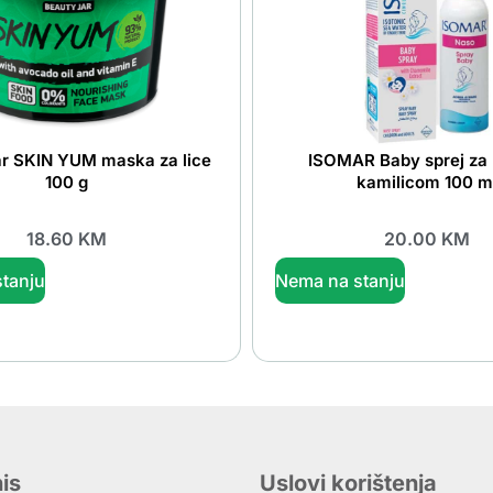
ar SKIN YUM maska za lice
ISOMAR Baby sprej za 
100 g
kamilicom 100 m
18.60
KM
20.00
KM
tanju
Nema na stanju
is
Uslovi korištenja