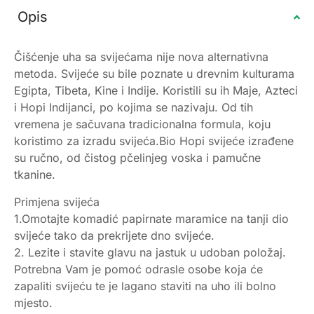
Opis
Čišćenje uha sa svijećama nije nova alternativna
metoda. Svijeće su bile poznate u drevnim kulturama
Egipta, Tibeta, Kine i Indije. Koristili su ih Maje, Azteci
i Hopi Indijanci, po kojima se nazivaju. Od tih
vremena je sačuvana tradicionalna formula, koju
koristimo za izradu svijeća.Bio Hopi svijeće izrađene
su ručno, od čistog pčelinjeg voska i pamučne
tkanine.
Primjena svijeća
1.Omotajte komadić papirnate maramice na tanji dio
svijeće tako da prekrijete dno svijeće.
2. Lezite i stavite glavu na jastuk u udoban položaj.
Potrebna Vam je pomoć odrasle osobe koja će
zapaliti svijeću te je lagano staviti na uho ili bolno
mjesto.