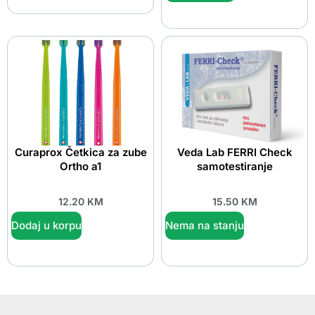
Curaprox Četkica za zube
Veda Lab FERRI Check
Ortho a1
samotestiranje
12.20
KM
15.50
KM
Dodaj u korpu
Nema na stanju