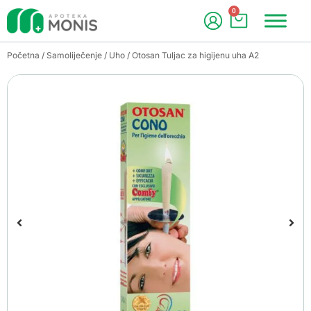
0
Početna
/
Samoliječenje
/
Uho
/ Otosan Tuljac za higijenu uha A2