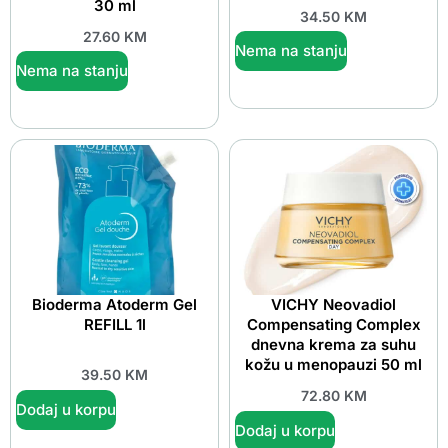
30 ml
34.50
KM
27.60
KM
Nema na stanju
Nema na stanju
Bioderma Atoderm Gel
VICHY Neovadiol
REFILL 1l
Compensating Complex
dnevna krema za suhu
kožu u menopauzi 50 ml
39.50
KM
72.80
KM
Dodaj u korpu
Dodaj u korpu