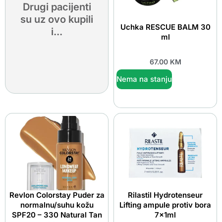
Drugi pacijenti
su uz ovo kupili
Uchka RESCUE BALM 30
i...
ml
67.00
KM
Nema na stanju
Revlon Colorstay Puder za
Rilastil Hydrotenseur
normalnu/suhu kožu
Lifting ampule protiv bora
SPF20 – 330 Natural Tan
7x1ml