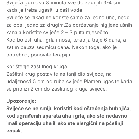
Svijeća gori oko 8 minuta sve do zadnjih 3-4 cm,
kada je treba ugasiti u čaši vode.
Svijeće se nikad ne koriste samo za jedno uho, nego
za oba, jedno za drugim.Za održavanje higijene ušnih
kanala koristite svijeće 2 – 3 puta mjesečno.
Kod bolesti uha, grla i nosa, terapija traje 6 dana, a
zatim pauza sedmicu dana. Nakon toga, ako je
potrebno, ponovite terapiju.
Korištenje zaštitnog kruga
Zaštitni krug postavite na tanji dio svijeće, na
udaljenosti 5 cm od ruba svijeće.Plamen ugasite kada
se približi 2 cm do zaštitnog kruga svijeće.
Upozorenje:
Svijeće se ne smiju koristiti kod oštećenja bubnjića,
kod ugrađenih aparata uha i grla, ako ste nedavno
imali operaciju uha ili ako ste alergični na pčelinji
vosak.