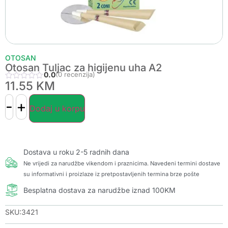
OTOSAN
Otosan Tuljac za higijenu uha A2
0.0
(0 recenzija)
11.55
KM
-
+
Dodaj u korpu
Dostava u roku 2-5 radnih dana
Ne vrijedi za narudžbe vikendom i praznicima. Navedeni termini dostave
su informativni i proizlaze iz pretpostavljenih termina brze pošte
Besplatna dostava za narudžbe iznad 100KM
SKU:3421