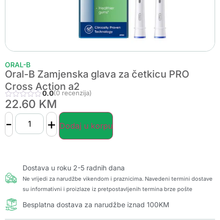
ORAL-B
Oral-B Zamjenska glava za četkicu PRO
Cross Action a2
0.0
(0 recenzija)
22.60
KM
-
+
Dodaj u korpu
Dostava u roku 2-5 radnih dana
Ne vrijedi za narudžbe vikendom i praznicima. Navedeni termini dostave
su informativni i proizlaze iz pretpostavljenih termina brze pošte
Besplatna dostava za narudžbe iznad 100KM