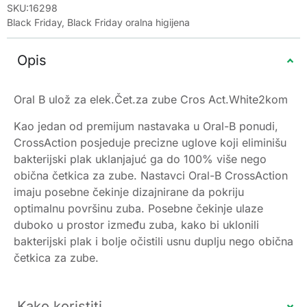
SKU:16298
Black Friday
,
Black Friday oralna higijena
Opis
Oral B ulož za elek.Čet.za zube Cros Act.White2kom
Kao jedan od premijum nastavaka u Oral-B ponudi,
CrossAction posjeduje precizne uglove koji eliminišu
bakterijski plak uklanjajuć ga do 100% više nego
obična četkica za zube. Nastavci Oral-B CrossAction
imaju posebne čekinje dizajnirane da pokriju
optimalnu površinu zuba. Posebne čekinje ulaze
duboko u prostor između zuba, kako bi uklonili
bakterijski plak i bolje očistili usnu duplju nego obična
četkica za zube.
Kako koristiti