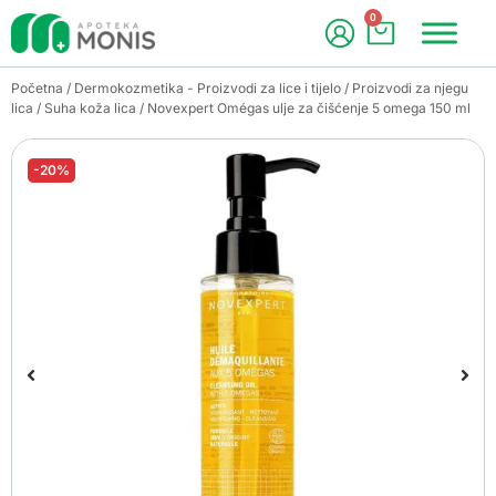
0
Početna
/
Dermokozmetika - Proizvodi za lice i tijelo
/
Proizvodi za njegu
lica
/
Suha koža lica
/ Novexpert Omégas ulje za čišćenje 5 omega 150 ml
-20%