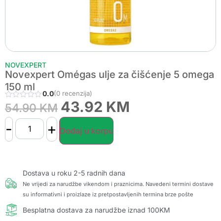
NOVEXPERT
Novexpert Omégas ulje za čišćenje 5 omega
150 ml
0.0
(0 recenzija)
43.92
KM
54.90
KM
-
+
Dodaj u korpu
Dostava u roku 2-5 radnih dana
Ne vrijedi za narudžbe vikendom i praznicima. Navedeni termini dostave
su informativni i proizlaze iz pretpostavljenih termina brze pošte
Besplatna dostava za narudžbe iznad 100KM