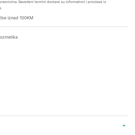
raznicima. Navedeni termini dostave su informativni i proizlaze iz
e
džbe iznad 100KM
kozmetika