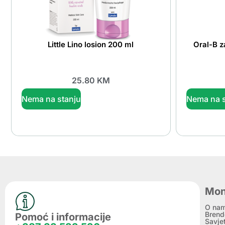
Little Lino losion 200 ml
Oral-B z
25.80
KM
Nema na stanju
Nema na s
Mon
O na
Brend
Pomoć i informacije
Savje