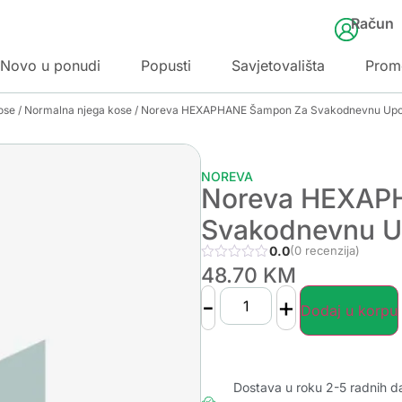
Račun
Novo u ponudi
Popusti
Savjetovališta
Prom
ose
/
Normalna njega kose
/ Noreva HEXAPHANE Šampon Za Svakodnevnu Upo
NOREVA
Noreva HEXAP
Svakodnevnu U
0.0
(0 recenzija)
48.70
KM
-
+
Dodaj u korpu
Dostava u roku 2-5 radnih d