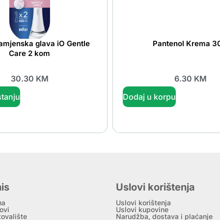
amjenska glava iO Gentle
Pantenol Krema 3
Care 2 kom
30.30
KM
6.30
KM
tanju
Dodaj u korpu
is
Uslovi korištenja
ma
Uslovi korištenja
ovi
Uslovi kupovine
tovalište
Narudžba, dostava i plaćanje