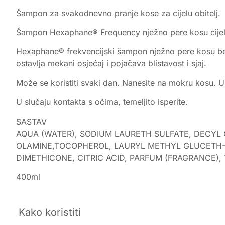
Šampon za svakodnevno pranje kose za cijelu obitelj.
Šampon Hexaphane® Frequency nježno pere kosu cijel
Hexaphane® frekvencijski šampon nježno pere kosu bez o
ostavlja mekani osjećaj i pojačava blistavost i sjaj.
Može se koristiti svaki dan. Nanesite na mokru kosu. Um
U slučaju kontakta s očima, temeljito isperite.
SASTAV
AQUA (WATER), SODIUM LAURETH SULFATE, DECYL
OLAMINE,TOCOPHEROL, LAURYL METHYL GLUCETH-1
DIMETHICONE, CITRIC ACID, PARFUM (FRAGRANCE)
400ml
Kako koristiti