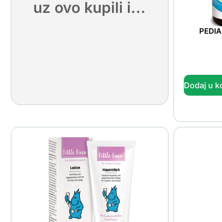
uz ovo kupili i...
PEDIA
Dodaj u k