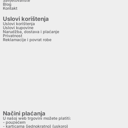
Savjetovalište
Blog
Kontakt
Uslovi korištenja
Uslovi korištenja
Uslovi kupovine
Narudžba, dostava i plaćanje
Privatnost
Reklamacije i povrat robe
Načini plaćanja
U našoj web trgovini možete platiti:
- pouzećem
- karticama (jednokratno) (uskoro)