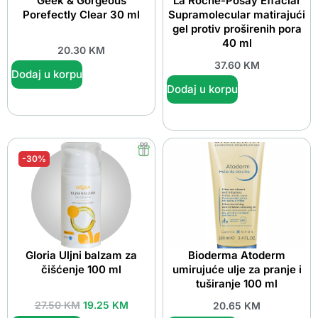
Geek & Gorgeous
La Roche-Posay Effaclar
Porefectly Clear 30 ml
Supramolecular matirajući
gel protiv proširenih pora
40 ml
20.30
KM
37.60
KM
Dodaj u korpu
Dodaj u korpu
-30%
Gloria Uljni balzam za
Bioderma Atoderm
čišćenje 100 ml
umirujuće ulje za pranje i
tuširanje 100 ml
27.50
KM
19.25
KM
20.65
KM