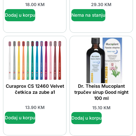
18.00
KM
29.30
KM
Dodaj u korpu
Nema na stanju
Curaprox CS 12460 Velvet
Dr. Theiss Mucoplant
četkica za zube a1
trpučev sirup Good night
100 ml
13.90
KM
15.10
KM
Dodaj u korpu
Dodaj u korpu