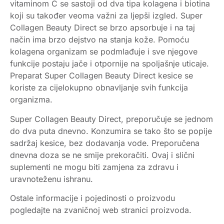
vitaminom C se sastoji od dva tipa kolagena i biotina
koji su također veoma važni za ljepši izgled. Super
Collagen Beauty Direct se brzo apsorbuje i na taj
način ima brzo dejstvo na stanja kože. Pomoću
kolagena organizam se podmlađuje i sve njegove
funkcije postaju jače i otpornije na spoljašnje uticaje.
Preparat Super Collagen Beauty Direct kesice se
koriste za cijelokupno obnavljanje svih funkcija
organizma.
Super Collagen Beauty Direct, preporučuje se jednom
do dva puta dnevno. Konzumira se tako što se popije
sadržaj kesice, bez dodavanja vode. Preporučena
dnevna doza se ne smije prekoračiti. Ovaj i slični
suplementi ne mogu biti zamjena za zdravu i
uravnoteženu ishranu.
Ostale informacije i pojedinosti o proizvodu
pogledajte na zvaničnoj web stranici proizvoda.