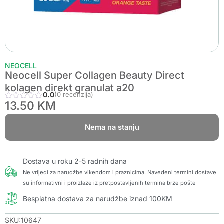
NEOCELL
Neocell Super Collagen Beauty Direct
kolagen direkt granulat a20
0.0
(0 recenzija)
13.50
KM
Nema na stanju
Dostava u roku 2-5 radnih dana
Ne vrijedi za narudžbe vikendom i praznicima. Navedeni termini dostave
su informativni i proizlaze iz pretpostavljenih termina brze pošte
Besplatna dostava za narudžbe iznad 100KM
SKU:10647