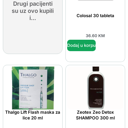
Drugi pacijenti
su uz ovo kupili
Colosal 30 tableta
i...
36.60
KM
Dodaj u korpu
Thalgo Lift Flash maska za
Zeotex Zeo Detox
lice 20 ml
SHAMPOO 300 ml