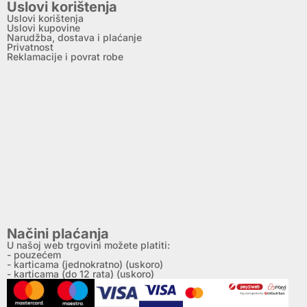
Uslovi korištenja
Uslovi korištenja
Uslovi kupovine
Narudžba, dostava i plaćanje
Privatnost
Reklamacije i povrat robe
Načini plaćanja
U našoj web trgovini možete platiti:
- pouzećem
- karticama (jednokratno) (uskoro)
- karticama (do 12 rata) (uskoro)