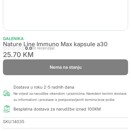
GALENIKA
Nature Line Immuno Max kapsule a30
0.0
(0 recenzija)
25.70
KM
Nema na stanju
Dostava u roku 2-5 radnih dana
Ne vrijedi za narudžbe vikendom i praznicima. Navedeni termini dostave
su informativni i proizlaze iz pretpostavljenih termina brze pošte
Besplatna dostava za narudžbe iznad 100KM
SKU:14035