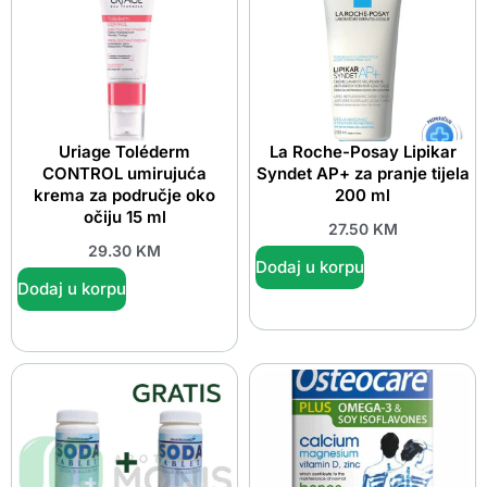
Uriage Toléderm
La Roche-Posay Lipikar
CONTROL umirujuća
Syndet AP+ za pranje tijela
krema za područje oko
200 ml
očiju 15 ml
27.50
KM
29.30
KM
Dodaj u korpu
Dodaj u korpu