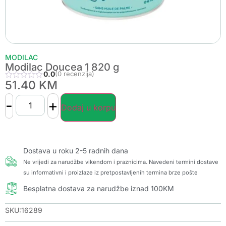
MODILAC
Modilac Doucea 1 820 g
0.0
(0 recenzija)
51.40
KM
-
+
Dodaj u korpu
Dostava u roku 2-5 radnih dana
Ne vrijedi za narudžbe vikendom i praznicima. Navedeni termini dostave
su informativni i proizlaze iz pretpostavljenih termina brze pošte
Besplatna dostava za narudžbe iznad 100KM
SKU:16289