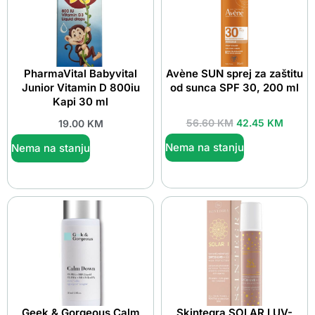
PharmaVital Babyvital
Avène SUN sprej za zaštitu
Junior Vitamin D 800iu
od sunca SPF 30, 200 ml
Kapi 30 ml
56.60
KM
42.45
KM
19.00
KM
Nema na stanju
Nema na stanju
Geek & Gorgeous Calm
Skintegra SOLAR I UV-