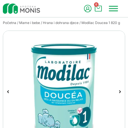
0
Početna
/
Mame i bebe
/
Hrana i dohrana djece
/ Modilac Doucea 1 820 g