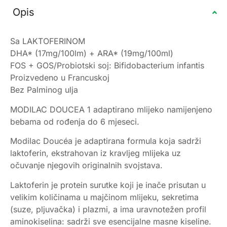
Opis
Sa LAKTOFERINOM
DHA* (17mg/100lm) + ARA* (19mg/100ml)
FOS + GOS/Probiotski soj: Bifidobacterium infantis
Proizvedeno u Francuskoj
Bez Palminog ulja
MODILAC DOUCEA 1 adaptirano mlijeko namijenjeno
bebama od rođenja do 6 mjeseci.
Modilac Doucéa je adaptirana formula koja sadrži
laktoferin, ekstrahovan iz kravljeg mlijeka uz
očuvanje njegovih originalnih svojstava.
Laktoferin je protein surutke koji je inače prisutan u
velikim količinama u majčinom mlijeku, sekretima
(suze, pljuvačka) i plazmi, a ima uravnotežen profil
aminokiselina: sadrži sve esencijalne masne kiseline.