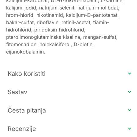
kalcijum-karbonat, DL-α-tokoferilacetat, L-karnitin,
kalijum-jodid, natrijum-selenit, natrijum-molibdat,
hrom-hlorid, nikotinamid, kalcijum-D-pantotenat,
bakar-sulfat, riboflavin, retinil-acetat, tiamin-
hidrohlorid, piridoksin-hidrohlorid,
pteroilmonoglutaminska kiselina, mangan-sulfat,
fitomenadion, holekalciferol, D-biotin,
cijanokobalamin.
Kako koristiti
Sastav
Česta pitanja
Recenzije