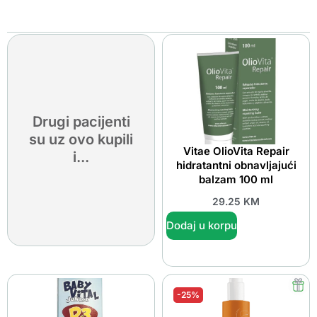
Drugi pacijenti
su uz ovo kupili
Vitae OlioVita Repair
i...
hidratantni obnavljajući
balzam 100 ml
29.25
KM
Dodaj u korpu
-25%