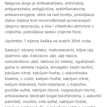
Njegova uloga je antibakterijska, antiviralna,
antiparazitska, antigljivična, antiinflamatorna,
antikancerogena, utiče na rast kostiju, poboljšava
status željeza kod novorođenčadi povećavajući
njegovu apsorpciju, a ima i višestruku aktivnost u
crijevima, poboljšava sastav crijevne flore.
Upotreba: 1 mjerna kašika na svakih 30ml vode.
Sastojci: obrano mleko, maltodekstrini, biljna ulja
(palmino ulje, kokosovo ulje, ulje repice,
suncokretovo ulje), laktoza (iz mleka), zgušnjivač:
guma iz semena rogača, emulgator (sojin lecitin),
kalcijum-citrat, kalcijum-fosfat, L-askorbinska
kiselina, L-cistin, kalijum-fosfat, natrijum-citrat,
kalijum-hidroksid, holin-bitartarat, L-triptofan,
gvožđe-sulfat, natrijum-hlorid, magnezijum-hlorid,
antioksidansi (ekstrakt bogat tokoferolima, L-askorbil
palmitat), inozitol, cink-sulfat, natrijum-fosfat,