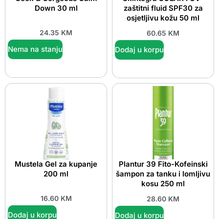
Down 30 ml
zaštitni fluid SPF30 za
osjetljivu kožu 50 ml
24.35
KM
60.65
KM
Nema na stanju
Dodaj u korpu
Mustela Gel za kupanje
Plantur 39 Fito-Kofeinski
200 ml
šampon za tanku i lomljivu
kosu 250 ml
16.60
KM
28.60
KM
Dodaj u korpu
Dodaj u korpu