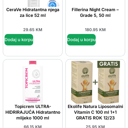
CeraVe Hidratantna njega
Fillerina Night Cream –
za lice 52 ml
Grade 5, 50 ml
29.65
KM
180.95
KM
Dodaj u korpu
Dodaj u korpu
Topicrem ULTRA-
Ekolife Natura Liposomalni
HIDRIRAJUĆA Hidratantno
Vitamin C 100 ml 1+1
mlijeko 1000 ml
GRATIS ROK 12/23
66.15
KM
25.95
KM