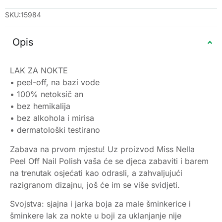
SKU:15984
Opis
LAK ZA NOKTE
• peel-off, na bazi vode
• 100% netoksič an
• bez hemikalija
• bez alkohola i mirisa
• dermatološki testirano
Zabava na prvom mjestu! Uz proizvod Miss Nella
Peel Off Nail Polish vaša će se djeca zabaviti i barem
na trenutak osjećati kao odrasli, a zahvaljujući
razigranom dizajnu, još će im se više svidjeti.
Svojstva: sjajna i jarka boja za male šminkerice i
šminkere lak za nokte u boji za uklanjanje nije