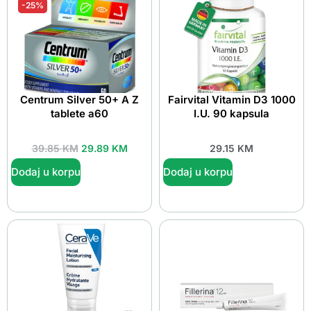
-25%
Centrum Silver 50+ A Z
Fairvital Vitamin D3 1000
tablete a60
I.U. 90 kapsula
39.85
KM
29.89
KM
29.15
KM
Dodaj u korpu
Dodaj u korpu