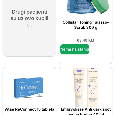
Drugi pacijenti
su uz ovo kupili
Collistar Toning Talasso-
i...
Scrub 300 g
68.40
KM
Nema na stanju
Vitae ReConnect 15 tableta
Embryolisse Anti dark spot
noćna krema 40 ml