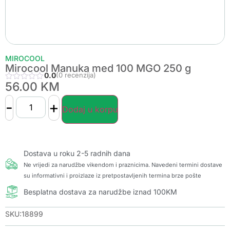
MIROCOOL
Mirocool Manuka med 100 MGO 250 g
0.0
(0 recenzija)
56.00
KM
-
+
Dodaj u korpu
Dostava u roku 2-5 radnih dana
Ne vrijedi za narudžbe vikendom i praznicima. Navedeni termini dostave
su informativni i proizlaze iz pretpostavljenih termina brze pošte
Besplatna dostava za narudžbe iznad 100KM
SKU:18899