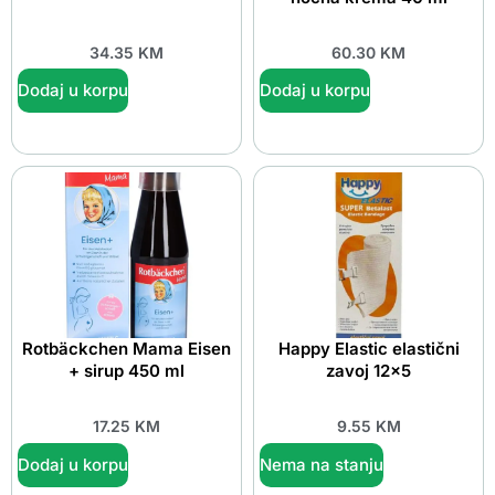
34.35
KM
60.30
KM
Dodaj u korpu
Dodaj u korpu
Rotbäckchen Mama Eisen
Happy Elastic elastični
+ sirup 450 ml
zavoj 12×5
17.25
KM
9.55
KM
Dodaj u korpu
Nema na stanju