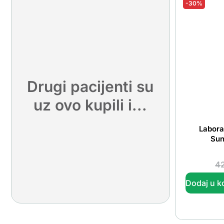
-30%
Drugi pacijenti su
uz ovo kupili i...
Labora
Sun
4
Dodaj u k