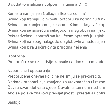
S dodatkom silicija i potpornih vitamina D i C
Kome je namijenjen Collagen flex curcumin?
Svima koji trebaju učinkovitu potporu za normalnu funkc
Svima s prekomjernom tjelesnom težinom, koja više opt
Svima koji se susreću s nelagodom u zglobovima tijeko
Rekreativcima i sportašima koji često opterećuju zglo
Svima kojima zbog nelagode u zglobovima nedostaje s
Svima koji biraju učinkovita prirodna rješenja
Upotreba
Preporučuje se uzeti dvije kapsule na dan s puno vode,
Napomene i upozorenja
Preporučene dnevne količine ne smiju se prekoračiti.
Dodatak prehrani nije zamjena za uravnoteženu i razn
Čuvati izvan dohvata djece! Čuvati na tamnom i suhom
Ako se pojave znakovi preosjetljivosti, prestati s upo
Sastojci