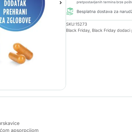
pretpostavljenih termina brze pošt
Besplatna dostava za naru
SKU:15273
Black Friday
,
Black Friday dodaci 
hrskavice
većom apsorpcijom