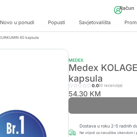
Račun
Novo u ponudi
Popusti
Savjetovališta
Prom
KURKUMIN 40 kapsula
MEDEX
Medex KOLAGE
kapsula
0.0
(0 recenzija)
54.30
KM
Dostava u roku 2-5 radnih d
Ne vrijedi za narudžbe vikendom i p