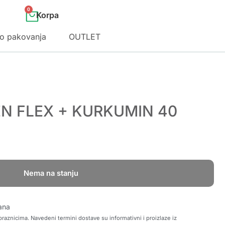
0
o pakovanja
OUTLET
N FLEX + KURKUMIN 40
Nema na stanju
ana
raznicima. Navedeni termini dostave su informativni i proizlaze iz