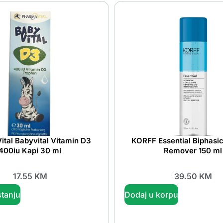
tal Babyvital Vitamin D3
KORFF Essential Biphasi
400iu Kapi 30 ml
Remover 150 ml
17.55
KM
39.50
KM
tanju
Dodaj u korpu