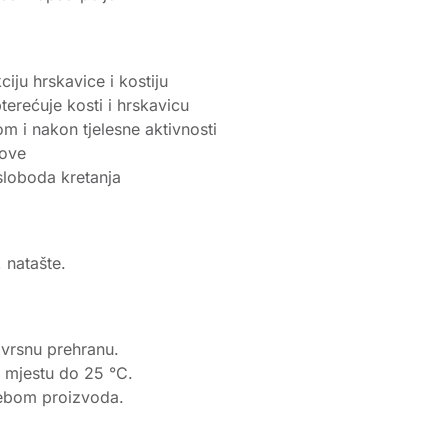
iju hrskavice i kostiju
erećuje kosti i hrskavicu
m i nakon tjelesne aktivnosti
bove
loboda kretanja
 natašte.
ovrsnu prehranu.
 mjestu do 25 °C.
trebom proizvoda.