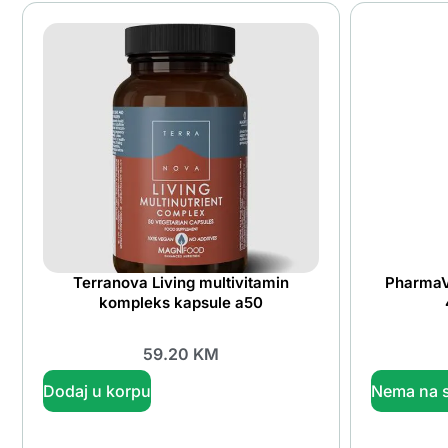
Terranova Living multivitamin
PharmaVi
kompleks kapsule a50
59.20
KM
Dodaj u korpu
Nema na s