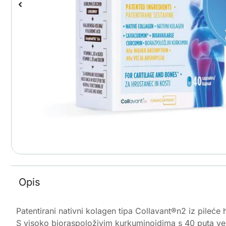
Opis
Patentirani nativni kolagen tipa Collavant®n2 iz pileće 
S visoko bioraspoloživim kurkuminoidima s 40 puta 