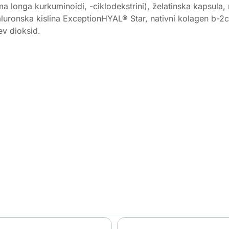
ga kurkuminoidi, -ciklodekstrini), želatinska kapsula, riž
jaluronska kislina ExceptionHYAL® Star, nativni kolagen b-2c
ev dioksid.