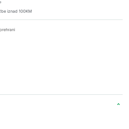
e
džbe iznad 100KM
prehrani