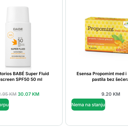
torios BABÉ Super Fluid
Esensa Propomint med i 
screen SPF50 50 ml
pastila bez šećer
2.95
KM
30.07
KM
9.20
KM
orpu
Nema na stanju