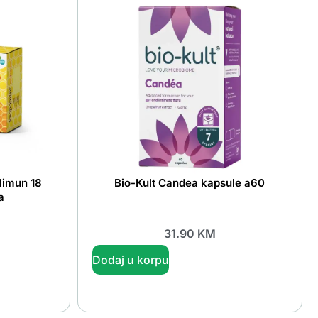
limun 18
Bio-Kult Candea kapsule a60
a
31.90
KM
Dodaj u korpu