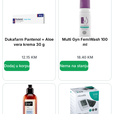
Dukafarm Pantenol + Aloe
Multi Gyn FemiWash 100
vera krema 30 g
ml
12.15
KM
18.40
KM
Dodaj u korpu
Nema na stanju