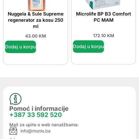
Nuggela & Sule Supreme
Microlife BP B3 Comfort
regenerator za kosu 250
PC MAM
ml
172.10
KM
43.00
KM
Dodaj u korpu
Dodaj u korpu
Pomoć i informacije
+387 33 592 520
Mail za upite o web narudžbama:
info@monis.ba