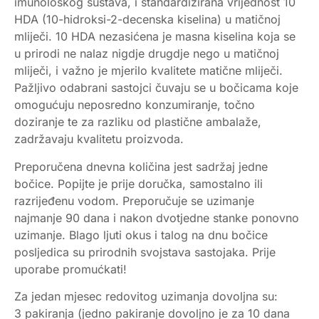
imunološkog sustava, i standardizirana vrijednost 10
HDA (10-hidroksi-2-decenska kiselina) u matičnoj
mliječi. 10 HDA nezasićena je masna kiselina koja se
u prirodi ne nalaz nigdje drugdje nego u matičnoj
mliječi, i važno je mjerilo kvalitete matične mliječi.
Pažljivo odabrani sastojci čuvaju se u bočicama koje
omogućuju neposredno konzumiranje, točno
doziranje te za razliku od plastične ambalaže,
zadržavaju kvalitetu proizvoda.
Preporučena dnevna količina jest sadržaj jedne
bočice. Popijte je prije doručka, samostalno ili
razrijeđenu vodom. Preporučuje se uzimanje
najmanje 90 dana i nakon dvotjedne stanke ponovno
uzimanje. Blago ljuti okus i talog na dnu bočice
posljedica su prirodnih svojstava sastojaka. Prije
uporabe promućkati!
Za jedan mjesec redovitog uzimanja dovoljna su:
3 pakiranja (jedno pakiranje dovoljno je za 10 dana