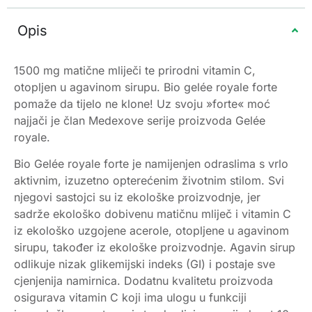
Opis
1500 mg matične mliječi te prirodni vitamin C,
otopljen u agavinom sirupu. Bio gelée royale forte
pomaže da tijelo ne klone! Uz svoju »forte« moć
najjači je član Medexove serije proizvoda Gelée
royale.
Bio Gelée royale forte je namijenjen odraslima s vrlo
aktivnim, izuzetno opterećenim životnim stilom. Svi
njegovi sastojci su iz ekološke proizvodnje, jer
sadrže ekološko dobivenu matičnu mliječ i vitamin C
iz ekološko uzgojene acerole, otopljene u agavinom
sirupu, također iz ekološke proizvodnje. Agavin sirup
odlikuje nizak glikemijski indeks (GI) i postaje sve
cjenjenija namirnica. Dodatnu kvalitetu proizvoda
osigurava vitamin C koji ima ulogu u funkciji