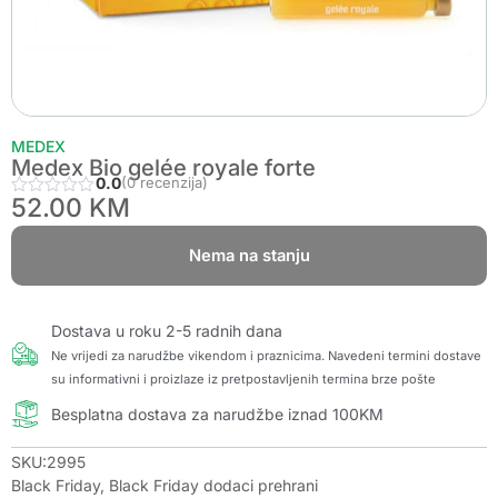
MEDEX
Medex Bio gelée royale forte
0.0
(0 recenzija)
52.00
KM
Nema na stanju
Dostava u roku 2-5 radnih dana
Ne vrijedi za narudžbe vikendom i praznicima. Navedeni termini dostave
su informativni i proizlaze iz pretpostavljenih termina brze pošte
Besplatna dostava za narudžbe iznad 100KM
SKU:2995
Black Friday
,
Black Friday dodaci prehrani