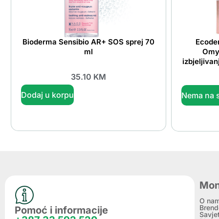
Bioderma Sensibio AR+ SOS sprej 70
Ecoden
ml
Omya
izbjeljivan
35.10
KM
Dodaj u korpu
Nema na s
Mon
O na
Brend
Pomoć i informacije
Savje