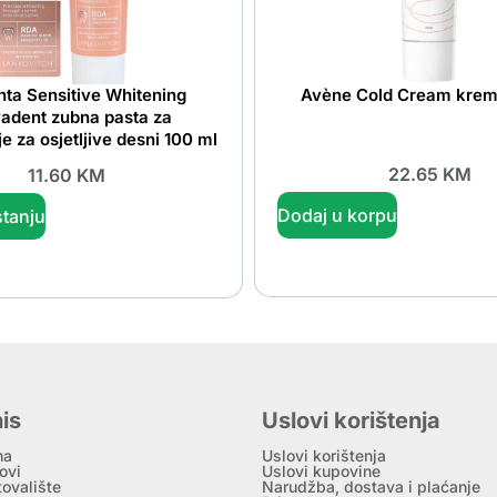
ta Sensitive Whitening
Avène Cold Cream krem
dent zubna pasta za
je za osjetljive desni 100 ml
22.65
KM
11.60
KM
Dodaj u korpu
tanju
is
Uslovi korištenja
ma
Uslovi korištenja
ovi
Uslovi kupovine
tovalište
Narudžba, dostava i plaćanje