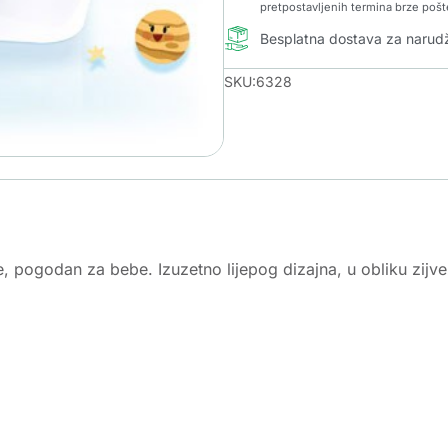
pretpostavljenih termina brze pošt
Besplatna dostava za naru
SKU:6328
ke, pogodan za bebe. Izuzetno lijepog dizajna, u obliku zi