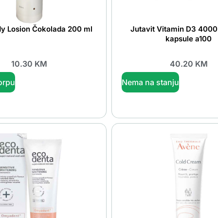
dy Losion Čokolada 200 ml
Jutavit Vitamin D3 400
kapsule a100
10.30
KM
40.20
KM
orpu
Nema na stanju