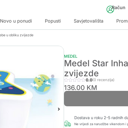
Račun
Novo u ponudi
Popusti
Savjetovališta
Prom
ebe u obliku zvijezde
MEDEL
Medel Star Inha
zvijezde
0.0
(0 recenzija)
136.00
KM
Dostava u roku 2-5 radnih d
Ne vrijedi za narudžbe vikendom i p