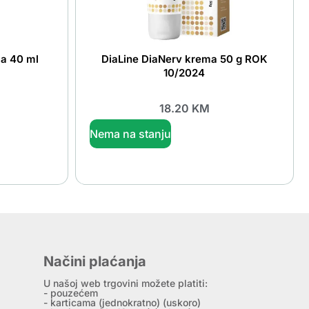
a 40 ml
DiaLine DiaNerv krema 50 g ROK
10/2024
18.20
KM
Nema na stanju
Načini plaćanja
U našoj web trgovini možete platiti:
- pouzećem
- karticama (jednokratno) (uskoro)