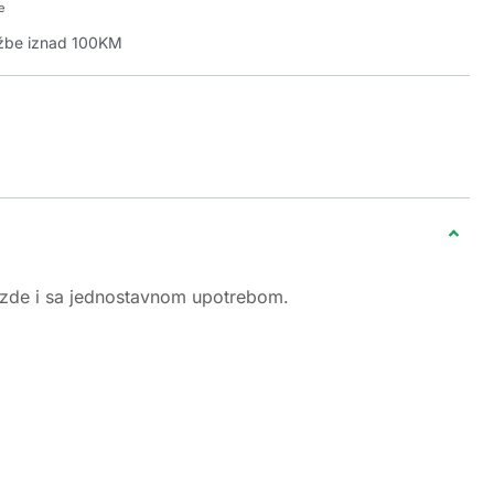
e
džbe iznad 100KM
jvezde i sa jednostavnom upotrebom.