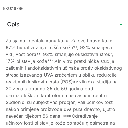
SKU:16766
Opis
Za sjajnu i revitaliziranu kožu. Za sve tipove kože.
97% hidratiziranija i čišća koža**, 93% smanjena
vidljivost bora**, 93% smanjuje oksidativni stres*,
17% blistavija koža***.*In vitro pretklinička studija
zaštitnih i antioksidativnih učinaka protiv oksidativnog
stresa izazvanog UVA zračenjem u obliku redukcije
reaktivnih kisikovih vrsta (ROS)**Klinička studija na
30 žena u dobi od 35 do 50 godina pod
dermatološkom kontrolom u neovisnom centru.
Sudionici su subjektivno procjenjivali učinkovitost
nakon primjene proizvoda dva puta dnevno, ujutro i
navečer, tijekom 56 dana. ***Određivanje
učinkovitosti blistavije kože pomoću glosimetra na