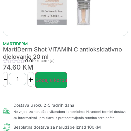
MARTIDERM
MartiDerm Shot VITAMIN C antioksidativno
djelovanje 20 ml
0.0
(0 recenzija)
74.60
KM
-
+
Dodaj u korpu
Dostava u roku 2-5 radnih dana
Ne vrijedi za narudžbe vikendom i praznicima. Navedeni termini dostave
su informativni i proizlaze iz pretpostavljenih termina brze pošte
Besplatna dostava za narudžbe iznad 100KM