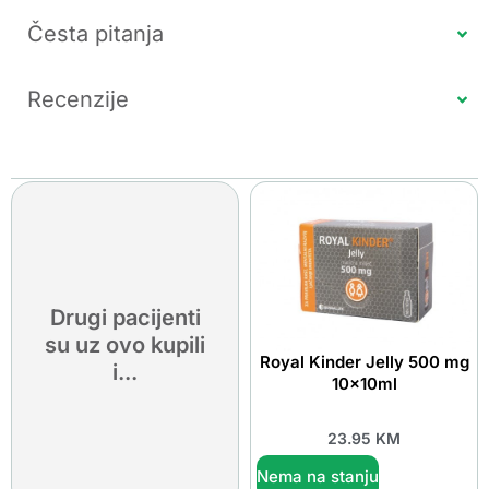
Česta pitanja
Recenzije
Drugi pacijenti
su uz ovo kupili
Royal Kinder Jelly 500 mg
i...
10x10ml
23.95
KM
Nema na stanju