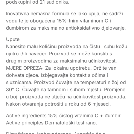
podskupini od 21 sudionika.
Inovativna nemasna formula se lako upija, ne sadrži
vodu te je obogaćena 15%-tnim vitaminom C i
đumbirom za maksimalno antioksidativno djelovanje.
Upute
Nanesite malu količinu proizvoda na čistu i suhu kožu
ujutro i/ili navečer. Proizvod se može koristiti s
drugim proizvodima za maksimalnu učinkovitost.
MJERE OPREZA: Za lokalnu upotrebu. Držite van
dohvata djece. Izbjegavajte kontakt s očima i
sluznicama. Proizvod čuvajte na temperaturi nižoj od
30° C. Čuvajte na tamnom i suhom mjestu. Promjene
u boji proizvoda ne utječu na učinkovitost proizvoda.
Nakon otvaranja potrošiti u roku od 6 mjeseci.
Active ingredients 15% čistog vitamina C + đumbir
Active principles Dermatološki testirano.
Dimethicone, Isohexadecane, Ascorbic Acid,