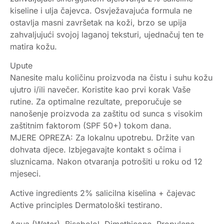
kiseline i ulja čajevca. Osvježavajuća formula ne
ostavlja masni završetak na koži, brzo se upija
zahvaljujući svojoj laganoj teksturi, ujednačuj ten te
matira kožu.
Upute
Nanesite malu količinu proizvoda na čistu i suhu kožu
ujutro i/ili navečer. Koristite kao prvi korak Vaše
rutine. Za optimalne rezultate, preporučuje se
nanošenje proizvoda za zaštitu od sunca s visokim
zaštitnim faktorom (SPF 50+) tokom dana.
MJERE OPREZA: Za lokalnu upotrebu. Držite van
dohvata djece. Izbjegavajte kontakt s očima i
sluznicama. Nakon otvaranja potrošiti u roku od 12
mjeseci.
Active ingredients 2% salicilna kiselina + čajevac
Active principles Dermatološki testirano.
Aqua (Water), Bisabolol, Dimethicone, Propylene