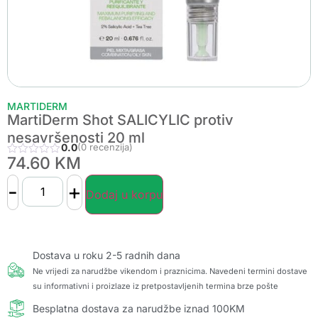
MARTIDERM
MartiDerm Shot SALICYLIC protiv
nesavršenosti 20 ml
0.0
(0 recenzija)
74.60
KM
-
+
Dodaj u korpu
Dostava u roku 2-5 radnih dana
Ne vrijedi za narudžbe vikendom i praznicima. Navedeni termini dostave
su informativni i proizlaze iz pretpostavljenih termina brze pošte
Besplatna dostava za narudžbe iznad 100KM