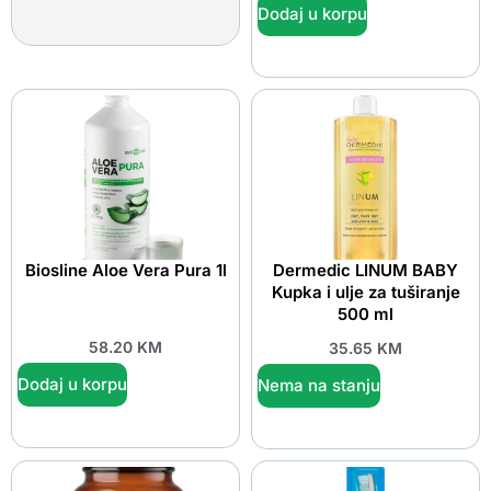
Dodaj u korpu
Biosline Aloe Vera Pura 1l
Dermedic LINUM BABY
Kupka i ulje za tuširanje
500 ml
58.20
KM
35.65
KM
Dodaj u korpu
Nema na stanju