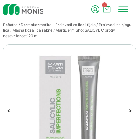
0
Početna
/
Dermokozmetika - Proizvodi za lice i tijelo
/
Proizvodi za njegu
lica
/
Masna koža lica i akne
/ MartiDerm Shot SALICYLIC protiv
nesavršenosti 20 ml