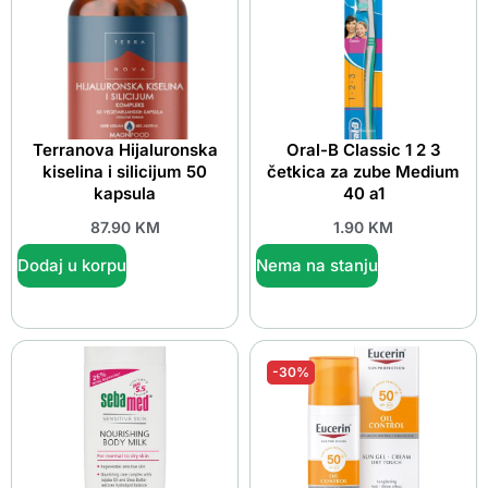
Terranova Hijaluronska
Oral-B Classic 1 2 3
kiselina i silicijum 50
četkica za zube Medium
kapsula
40 a1
87.90
KM
1.90
KM
Dodaj u korpu
Nema na stanju
-30%