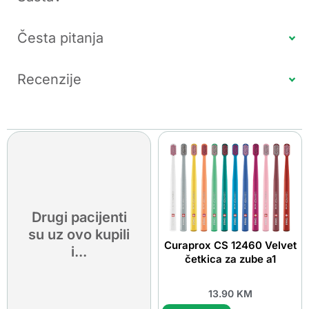
Česta pitanja
Recenzije
Drugi pacijenti
su uz ovo kupili
Curaprox CS 12460 Velvet
i...
četkica za zube a1
13.90
KM