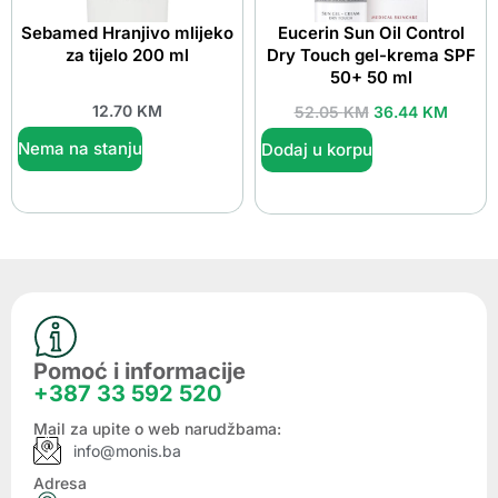
Sebamed Hranjivo mlijeko
Eucerin Sun Oil Control
za tijelo 200 ml
Dry Touch gel-krema SPF
50+ 50 ml
12.70
KM
52.05
KM
36.44
KM
Nema na stanju
Dodaj u korpu
Pomoć i informacije
+387 33 592 520
Mail za upite o web narudžbama:
info@monis.ba
Adresa