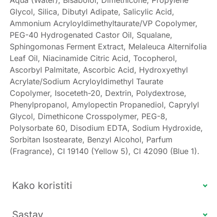
Glycol, Silica, Dibutyl Adipate, Salicylic Acid,
Ammonium Acryloyldimethyltaurate/VP Copolymer,
PEG-40 Hydrogenated Castor Oil, Squalane,
Sphingomonas Ferment Extract, Melaleuca Alternifolia
Leaf Oil, Niacinamide Citric Acid, Tocopherol,
Ascorbyl Palmitate, Ascorbic Acid, Hydroxyethyl
Acrylate/Sodium Acryloyldimethyl Taurate
Copolymer, Isoceteth-20, Dextrin, Polydextrose,
Phenylpropanol, Amylopectin Propanediol, Caprylyl
Glycol, Dimethicone Crosspolymer, PEG-8,
Polysorbate 60, Disodium EDTA, Sodium Hydroxide,
Sorbitan Isostearate, Benzyl Alcohol, Parfum
(Fragrance), CI 19140 (Yellow 5), Cl 42090 (Blue 1).
Kako koristiti
Sastav