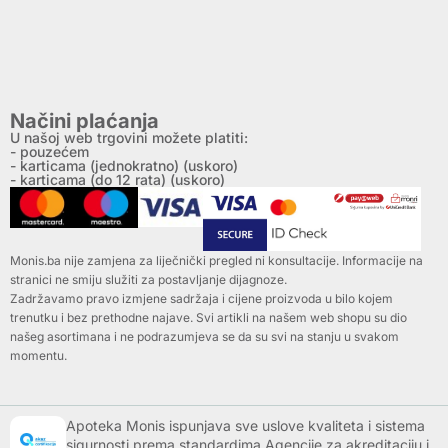
Načini plaćanja
U našoj web trgovini možete platiti:
- pouzećem
- karticama (jednokratno) (uskoro)
- karticama (do 12 rata) (uskoro)
Monis.ba nije zamjena za liječnički pregled ni konsultacije. Informacije na
stranici ne smiju služiti za postavljanje dijagnoze.
Zadržavamo pravo izmjene sadržaja i cijene proizvoda u bilo kojem
trenutku i bez prethodne najave. Svi artikli na našem web shopu su dio
našeg asortimana i ne podrazumjeva se da su svi na stanju u svakom
momentu.
Apoteka Monis ispunjava sve uslove kvaliteta i sistema
sigurnosti prema standardima Agencije za akreditaciju i