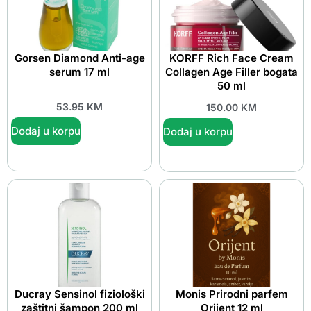
Gorsen Diamond Anti-age
KORFF Rich Face Cream
serum 17 ml
Collagen Age Filler bogata
50 ml
53.95
KM
150.00
KM
Dodaj u korpu
Dodaj u korpu
Ducray Sensinol fiziološki
Monis Prirodni parfem
zaštitni šampon 200 ml
Orijent 12 ml