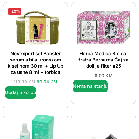
-20%
Novexpert set Booster
Herba Medica Bio čaj
serum s hijaluronskom
fratra Bernarda Čaj za
kiselinom 30 ml + Lip Up
dojilje filter a25
za usne 8 ml + torbica
8.00
KM
113.30
KM
90.64
KM
Nema na stanju
Dodaj u korpu