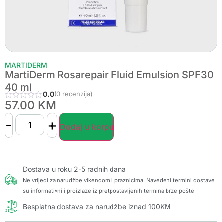
MARTIDERM
MartiDerm Rosarepair Fluid Emulsion SPF30
40 ml
0.0
(0 recenzija)
57.00
KM
-
+
Dodaj u korpu
Dostava u roku 2-5 radnih dana
Ne vrijedi za narudžbe vikendom i praznicima. Navedeni termini dostave
su informativni i proizlaze iz pretpostavljenih termina brze pošte
Besplatna dostava za narudžbe iznad 100KM