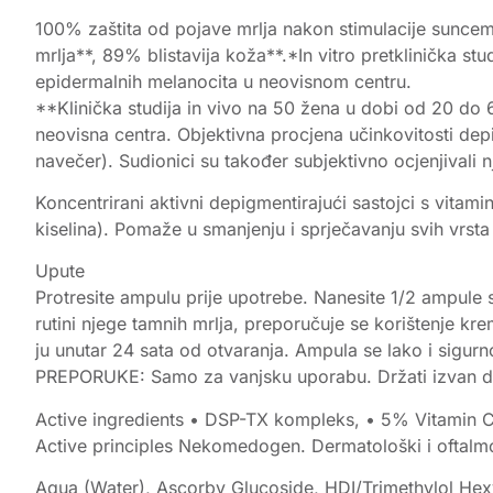
100% zaštita od pojave mrlja nakon stimulacije suncem
mrlja**, 89% blistavija koža**.*In vitro pretklinička s
epidermalnih melanocita u neovisnom centru.
**Klinička studija in vivo na 50 žena u dobi od 20 d
neovisna centra. Objektivna procjena učinkovitosti d
navečer). Sudionici su također subjektivno ocjenjivali 
Koncentrirani aktivni depigmentirajući sastojci s vitami
kiselina). Pomaže u smanjenju i sprječavanju svih vrsta
Upute
Protresite ampulu prije upotrebe. Nanesite 1/2 ampule s
rutini njege tamnih mrlja, preporučuje se korištenje kr
ju unutar 24 sata od otvaranja. Ampula se lako i sigurn
PREPORUKE: Samo za vanjsku uporabu. Držati izvan doh
Active ingredients • DSP-TX kompleks, • 5% Vitamin 
Active principles Nekomedogen. Dermatološki i oftalmo
Aqua (Water), Ascorby Glucoside, HDI/Trimethylol Hexy