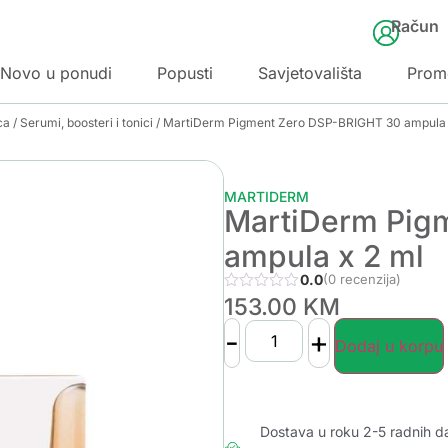
Račun
Novo u ponudi
Popusti
Savjetovališta
Prom
ca
/
Serumi, boosteri i tonici
/ MartiDerm Pigment Zero DSP-BRIGHT 30 ampula 
MARTIDERM
MartiDerm Pig
ampula x 2 ml
0.0
(0 recenzija)
153.00
KM
-
+
Dodaj u korpu
Dostava u roku 2-5 radnih d