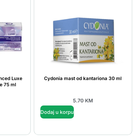
nced Luxe
Cydonia mast od kantariona 30 ml
e 75 ml
5.70
KM
Dodaj u korpu