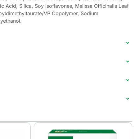
 Acid, Silica, Soy Isoflavones, Melissa Officinalis Leaf
loyldimethyltaurate/VP Copolymer, Sodium
xyethanol.