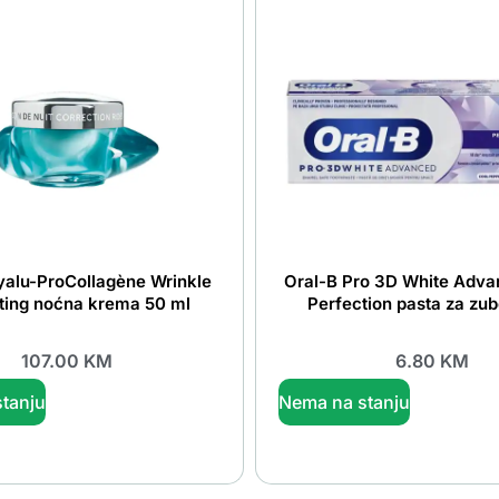
yalu-ProCollagène Wrinkle
Oral-B Pro 3D White Adva
ting noćna krema 50 ml
Perfection pasta za zub
107.00
KM
6.80
KM
tanju
Nema na stanju