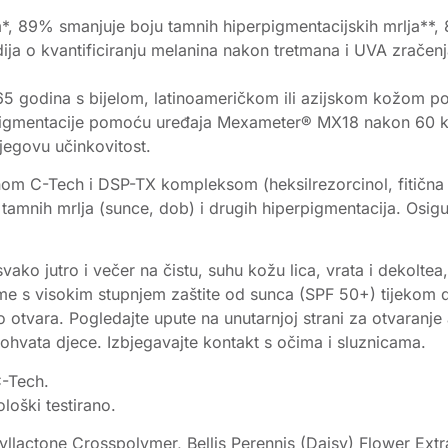
*, 89% smanjuje boju tamnih hiperpigmentacijskih mrlja**, 
tudija o kvantificiranju melanina nakon tretmana i UVA zračen
o 65 godina s bijelom, latinoameričkom ili azijskom kožom
epigmentacije pomoću uređaja Mexameter® MX18 nakon 60 kon
njegovu učinkovitost.
nom C-Tech i DSP-TX kompleksom (heksilrezorcinol, fitična ki
 tamnih mrlja (sunce, dob) i drugih hiperpigmentacija. Osigur
vako jutro i večer na čistu, suhu kožu lica, vrata i dekoltea
eme s visokim stupnjem zaštite od sunca (SPF 50+) tijekom d
o otvara. Pogledajte upute na unutarnjoj strani za otvaranje
vata djece. Izbjegavajte kontakt s očima i sluznicama.
C-Tech.
loški testirano.
llactone Crosspolymer, Bellis Perennis (Daisy) Flower Extr