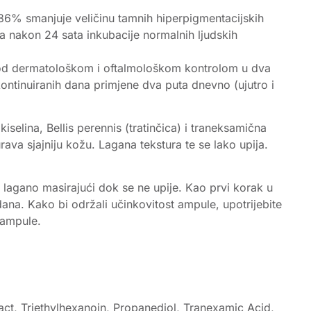
86% smanjuje veličinu tamnih hiperpigmentacijskih
ja nakon 24 sata inkubacije normalnih ljudskih
 pod dermatološkom i oftalmološkom kontrolom u dva
tinuiranih dana primjene dva puta dnevno (ujutro i
selina, Bellis perennis (tratinčica) i traneksamična
ava sjajniju kožu. Lagana tekstura te se lako upija.
, lagano masirajući dok se ne upije. Kao prvi korak u
ana. Kako bi održali učinkovitost ampule, upotrijebite
 ampule.
act, Triethylhexanoin, Propanediol, Tranexamic Acid,