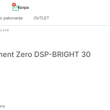
0
o pakovanja
OUTLET
x 2 ml
ment Zero DSP-BRIGHT 30
ana