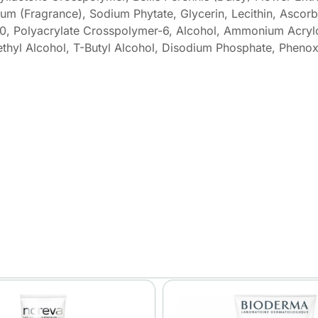
m (Fragrance), Sodium Phytate, Glycerin, Lecithin, Ascorbic
80, Polyacrylate Crosspolymer-6, Alcohol, Ammonium Acry
nethyl Alcohol, T-Butyl Alcohol, Disodium Phosphate, Pheno