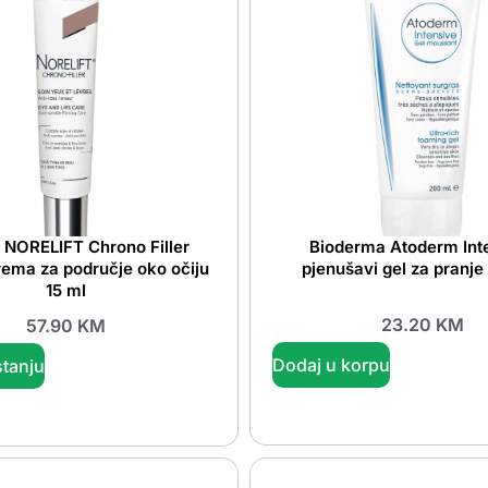
 NORELIFT Chrono Filler
Bioderma Atoderm Int
rema za područje oko očiju
pjenušavi gel za pranje
15 ml
23.20
KM
57.90
KM
Dodaj u korpu
tanju