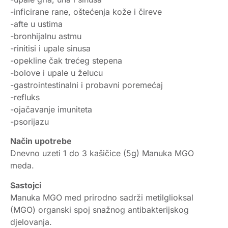
-inficirane rane, oštećenja kože i čireve
-afte u ustima
-bronhijalnu astmu
-rinitisi i upale sinusa
-opekline čak trećeg stepena
-bolove i upale u želucu
-gastrointestinalni i probavni poremećaj
-refluks
-ojačavanje imuniteta
-psorijazu
Način upotrebe
Dnevno uzeti 1 do 3 kašičice (5g) Manuka MGO
meda.
Sastojci
Manuka MGO med prirodno sadrži metilglioksal
(MGO) organski spoj snažnog antibakterijskog
djelovanja.