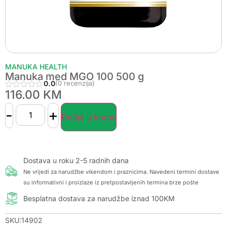
MANUKA HEALTH
Manuka med MGO 100 500 g
0.0
(0 recenzija)
116.00
KM
-
+
Dodaj u korpu
Dostava u roku 2-5 radnih dana
Ne vrijedi za narudžbe vikendom i praznicima. Navedeni termini dostave
su informativni i proizlaze iz pretpostavljenih termina brze pošte
Besplatna dostava za narudžbe iznad 100KM
SKU:14902