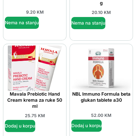
g
9.20
KM
20.10
KM
Nema na stanju
Nema na stanju
Mavala Prebiotic Hand
NBL Immuno Formula beta
Cream krema za ruke 50
glukan tablete a30
ml
52.00
KM
25.75
KM
Dodaj u korpu
Dodaj u korpu