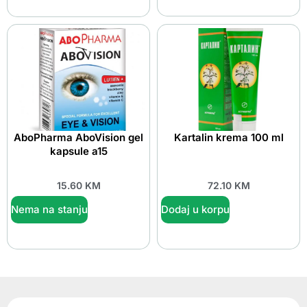
AboPharma AboVision gel
Kartalin krema 100 ml
kapsule a15
15.60
KM
72.10
KM
Nema na stanju
Dodaj u korpu