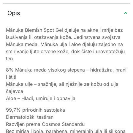
Opis
Mānuka Blemish Spot Gel djeluje na akne i mrlje bez
isušivanja ili otežavanja kože. Jedinstvena svojstva
Mānuka meda, Mānuka ulja i aloe djeluju zajedno na
smirivanje ljute crvene kože, dok čiste i uravnotežuju
ten.
8% Mānuka meda visokog stepena – hidratizira, hrani
i štiti
Mānuka ulje – snažnije, ali nježnije za kožu od ulja
čajevca​
Aloe – Hladi, umiruje i obnavlja
99,7% prirodnih sastojaka
Dermatološki testiran
Razvijen prema Cosmos Standardu
Bez mirisa i boja, parabena, mineralnih ulja ili silikona