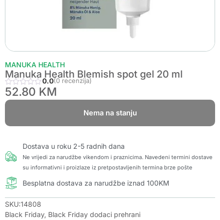
MANUKA HEALTH
Manuka Health Blemish spot gel 20 ml
0.0
(0 recenzija)
52.80
KM
Nema na stanju
Dostava u roku 2-5 radnih dana
Ne vrijedi za narudžbe vikendom i praznicima. Navedeni termini dostave
su informativni i proizlaze iz pretpostavljenih termina brze pošte
Besplatna dostava za narudžbe iznad 100KM
SKU:14808
Black Friday
,
Black Friday dodaci prehrani