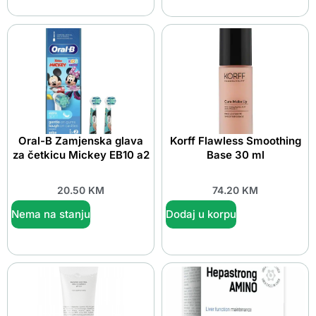
Oral-B Zamjenska glava
Korff Flawless Smoothing
za četkicu Mickey EB10 a2
Base 30 ml
20.50
KM
74.20
KM
Nema na stanju
Dodaj u korpu