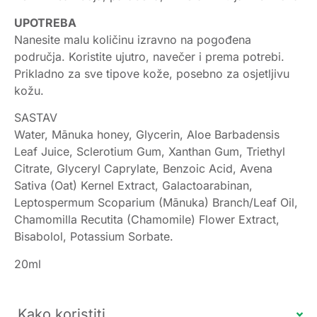
UPOTREBA
Nanesite malu količinu izravno na pogođena
područja. Koristite ujutro, navečer i prema potrebi.
Prikladno za sve tipove kože, posebno za osjetljivu
kožu.
SASTAV
Water, Mānuka honey, Glycerin, Aloe Barbadensis
Leaf Juice, Sclerotium Gum, Xanthan Gum, Triethyl
Citrate, Glyceryl Caprylate, Benzoic Acid, Avena
Sativa (Oat) Kernel Extract, Galactoarabinan,
Leptospermum Scoparium (Mānuka) Branch/Leaf Oil,
Chamomilla Recutita (Chamomile) Flower Extract,
Bisabolol, Potassium Sorbate.
20ml
Kako koristiti