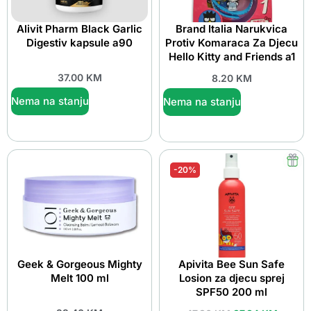
Alivit Pharm Black Garlic
Brand Italia Narukvica
Digestiv kapsule a90
Protiv Komaraca Za Djecu
Hello Kitty and Friends a1
37.00
KM
8.20
KM
Nema na stanju
Nema na stanju
-20%
Geek & Gorgeous Mighty
Apivita Bee Sun Safe
Melt 100 ml
Losion za djecu sprej
SPF50 200 ml