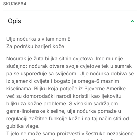
SKU:16664
Opis
Ulje noćurka s vitaminom E
Za podršku barijeri kože
Noćurak je žuta biljka sitnih cvjetova. Ime mu nije
slučajno: noćurak otvara svoje cvjetove tek u sumrak
pa se uspoređuje sa svijećom. Ulje noćurka dobiva se
iz sjemenki cvijeta i bogato je omega-6 masnim
kiselinama. Biljku koja potječe iz Sjeverne Amerike
već su domorodački narodi koristili kao ljekovitu
biljku za kožne probleme. S visokim sadržajem
gama-linolenske kiseline, ulje noćurka pomaže u
regulaciji zaštitne funkcije kože i na taj način štiti od
gubitka vlage.
Tijelo ne može samo proizvesti višestruko nezasićene