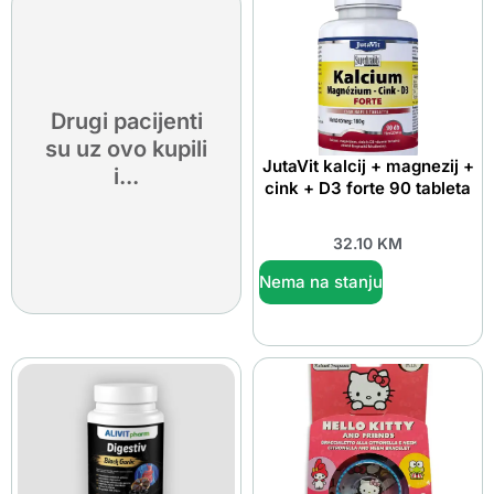
Drugi pacijenti
su uz ovo kupili
JutaVit kalcij + magnezij +
i...
cink + D3 forte 90 tableta
32.10
KM
Nema na stanju