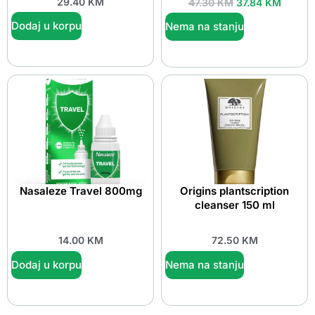
29.40
KM
47.30
KM
37.84
KM
Dodaj u korpu
Nema na stanju
Nasaleze Travel 800mg
Origins plantscription
cleanser 150 ml
14.00
KM
72.50
KM
Dodaj u korpu
Nema na stanju