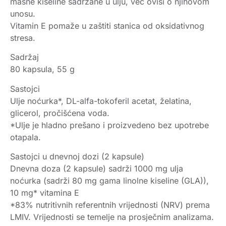
masne kiseline sadržane u ulju, već ovisi o njihovom
unosu.
Vitamin E pomaže u zaštiti stanica od oksidativnog
stresa.
Sadržaj
80 kapsula, 55 g
Sastojci
Ulje noćurka*, DL-alfa-tokoferil acetat, želatina,
glicerol, pročišćena voda.
*Ulje je hladno prešano i proizvedeno bez upotrebe
otapala.
Sastojci u dnevnoj dozi (2 kapsule)
Dnevna doza (2 kapsule) sadrži 1000 mg ulja
noćurka (sadrži 80 mg gama linolne kiseline (GLA)),
10 mg* vitamina E
*83% nutritivnih referentnih vrijednosti (NRV) prema
LMIV. Vrijednosti se temelje na prosječnim analizama.