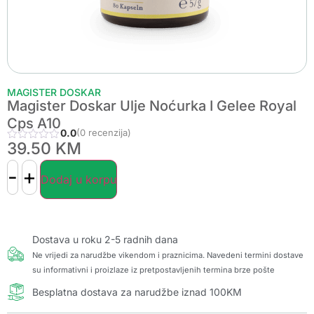
MAGISTER DOSKAR
Magister Doskar Ulje Noćurka I Gelee Royal
Cps A10
0.0
(0 recenzija)
39.50
KM
-
+
Dodaj u korpu
Dostava u roku 2-5 radnih dana
Ne vrijedi za narudžbe vikendom i praznicima. Navedeni termini dostave
su informativni i proizlaze iz pretpostavljenih termina brze pošte
Besplatna dostava za narudžbe iznad 100KM