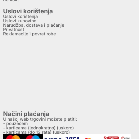
Uslovi korištenja
Uslovi korištenja
Uslovi kupovine
Narudžba, dostava i plaćanje
Privatnost
Reklamacije i povrat robe
Načini plaćanja
U našoj web trgovini možete platiti:
- pouzećem
- karticama (jednokratno) (uskoro)
- karticama (do 12 rata) (uskoro)