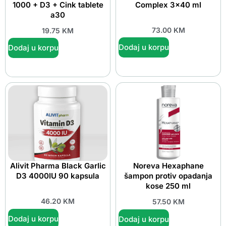
1000 + D3 + Cink tablete
Complex 3×40 ml
a30
73.00
KM
19.75
KM
Dodaj u korpu
Dodaj u korpu
Alivit Pharma Black Garlic
Noreva Hexaphane
D3 4000IU 90 kapsula
šampon protiv opadanja
kose 250 ml
46.20
KM
57.50
KM
Dodaj u korpu
Dodaj u korpu