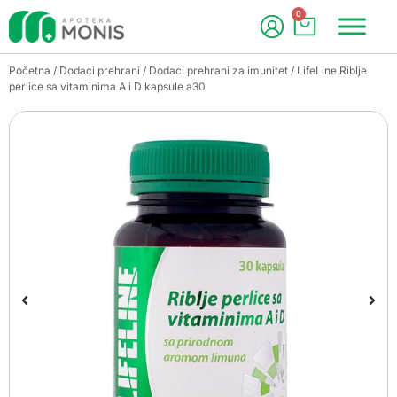
0
Početna
/
Dodaci prehrani
/
Dodaci prehrani za imunitet
/ LifeLine Riblje
perlice sa vitaminima A i D kapsule a30