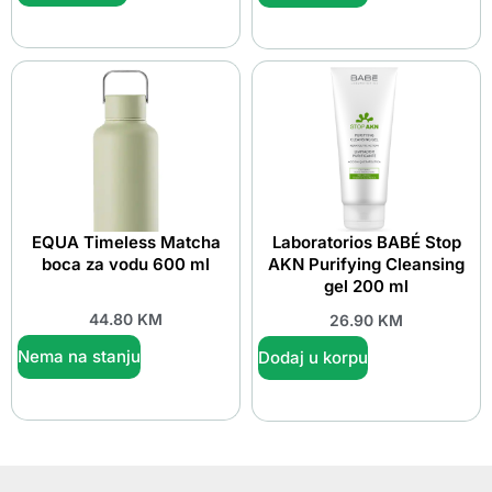
EQUA Timeless Matcha
Laboratorios BABÉ Stop
boca za vodu 600 ml
AKN Purifying Cleansing
gel 200 ml
44.80
KM
26.90
KM
Nema na stanju
Dodaj u korpu