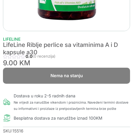
LIFELINE
LifeLine Riblje perlice sa vitaminima A i D
kapsule a30
0.0
(0 recenzija)
9.00
KM
Nema na stanju
Dostava u roku 2-5 radnih dana
Ne vrijedi za narudžbe vikendom i praznicima. Navedeni termini dostave
su informativni i proizlaze iz pretpostavljenih termina brze pošte
Besplatna dostava za narudžbe iznad 100KM
SKU:15516