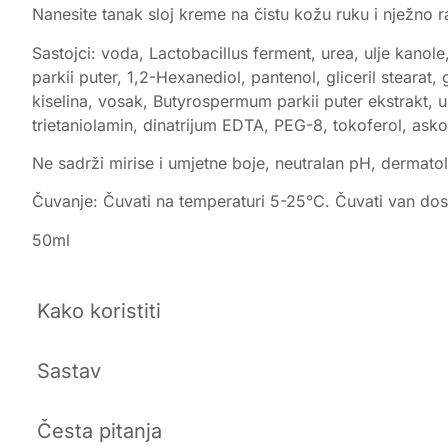
Nanesite tanak sloj kreme na čistu kožu ruku i nježno 
Sastojci: voda, Lactobacillus ferment, urea, ulje kanole, 
parkii puter, 1,2-Hexanediol, pantenol, gliceril stearat, g
kiselina, vosak, Butyrospermum parkii puter ekstrakt, ul
trietaniolamin, dinatrijum EDTA, PEG-8, tokoferol, askor
Ne sadrži mirise i umjetne boje, neutralan pH, dermatol
Čuvanje: Čuvati na temperaturi 5-25°C. Čuvati van dose
50ml
Kako koristiti
Sastav
Česta pitanja