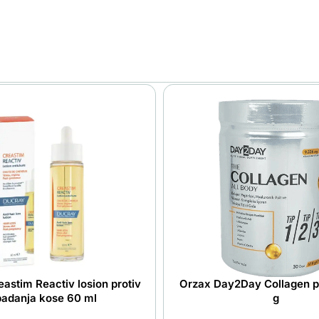
astim Reactiv losion protiv
Orzax Day2Day Collagen 
padanja kose 60 ml
g