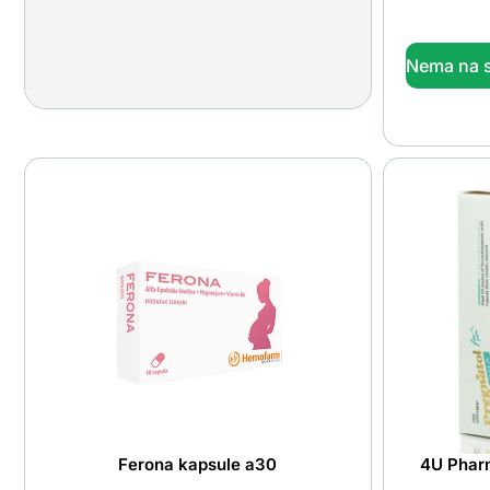
Nema na s
Ferona kapsule a30
4U Phar