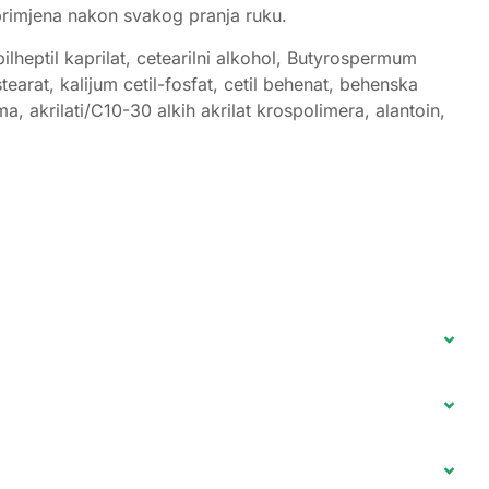
 primjena nakon svakog pranja ruku.
opilheptil kaprilat, cetearilni alkohol, Butyrospermum
ostearat, kalijum cetil-fosfat, cetil behenat, behenska
a, akrilati/C10-30 alkih akrilat krospolimera, alantoin,