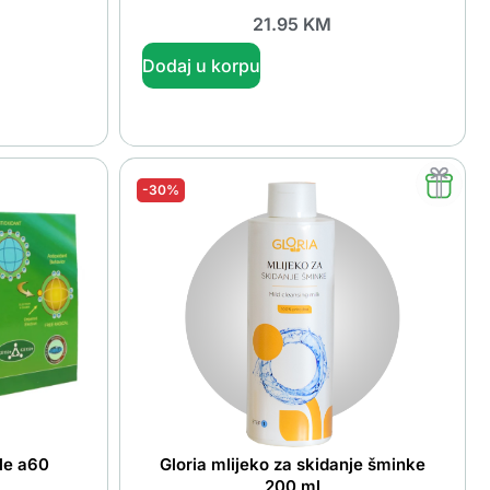
21.95
KM
Dodaj u korpu
-30%
le a60
Gloria mlijeko za skidanje šminke
200 ml