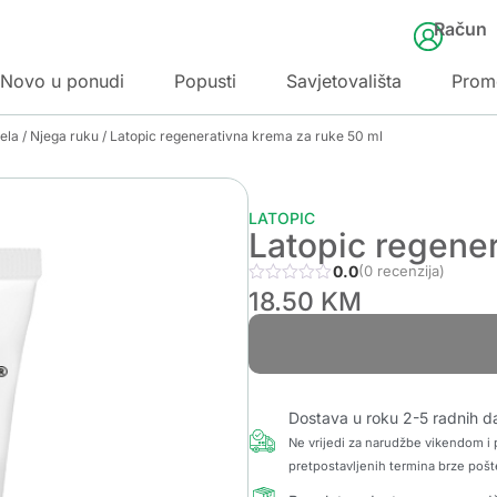
Račun
Novo u ponudi
Popusti
Savjetovališta
Prom
jela
/
Njega ruku
/ Latopic regenerativna krema za ruke 50 ml
LATOPIC
Latopic regene
0.0
(0 recenzija)
18.50
KM
Dostava u roku 2-5 radnih d
Ne vrijedi za narudžbe vikendom i p
pretpostavljenih termina brze pošt