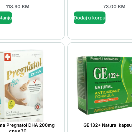
113.90
KM
73.00
KM
tanju
Dodaj u korpu
ma Pregnatol DHA 200mg
GE 132+ Natural kapsu
cps a30