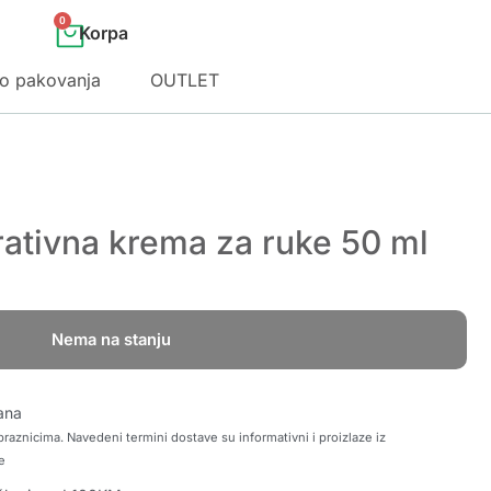
0
o pakovanja
OUTLET
rativna krema za ruke 50 ml
Nema na stanju
ana
raznicima. Navedeni termini dostave su informativni i proizlaze iz
e