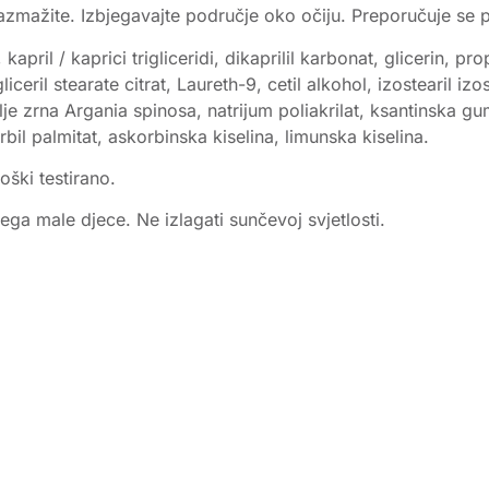
razmažite. Izbjegavajte područje oko očiju. Preporučuje se
kapril / kaprici trigliceridi, dikaprilil karbonat, glicerin, pr
liceril stearate citrat, Laureth-9, cetil alkohol, izostearil iz
je zrna Argania spinosa, natrijum poliakrilat, ksantinska gum
bil palmitat, askorbinska kiselina, limunska kiselina.
oški testirano.
ga male djece. Ne izlagati sunčevoj svjetlosti.