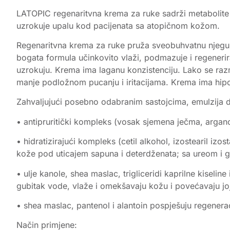
LATOPIC regenaritvna krema za ruke sadrži metabolite 
uzrokuje upalu kod pacijenata sa atopičnom kožom.
Regenaritvna krema za ruke pruža sveobuhvatnu njegu za
bogata formula učinkovito vlaži, podmazuje i regenerira 
uzrokuju. Krema ima laganu konzistenciju. Lako se razmaz
manje podložnom pucanju i iritacijama. Krema ima hipoa
Zahvaljujući posebno odabranim sastojcima, emulzija d
• antipruritički kompleks (vosak sjemena ječma, argano
• hidratizirajući kompleks (cetil alkohol, izostearil izos
kože pod uticajem sapuna i deterdženata; sa ureom i gl
• ulje kanole, shea maslac, trigliceridi kaprilne kiseline
gubitak vode, vlaže i omekšavaju kožu i povećavaju joj
• shea maslac, pantenol i alantoin pospješuju regenera
Način primjene: