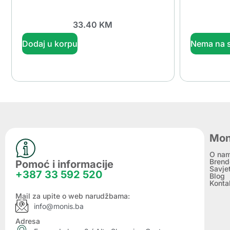
33.40
KM
Dodaj u korpu
Nema na s
Mon
O na
Brend
Pomoć i informacije
Savje
+387 33 592 520
Blog
Konta
Mail za upite o web narudžbama:
info@monis.ba
Adresa