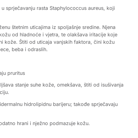
 u sprječavanju rasta Staphylococcus aureus, koji
enu štetnim uticajima iz spoljašnje sredine. Njena
kožu od hladnoće i vjetra, te olakšava iritacije koje
 kože. Štiti od uticaja vanjskih faktora, čini kožu
ece, beba i odraslih.
ju pruritus
oboljšava stanje suhe kože, omekšava, štiti od isušivanja
iju.
 epidermalnu hidrolipidnu barijeru; takođe sprječavaju
 dodatno hrani i nježno podmazuje kožu.