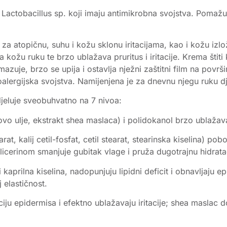
Lactobacillus sp. koji imaju antimikrobna svojstva. Pomažu
 atopičnu, suhu i kožu sklonu iritacijama, kao i kožu izlož
kožu ruku te brzo ublažava pruritus i iritacije. Krema štiti 
uje, brzo se upija i ostavlja nježni zaštitni film na površini
lergijska svojstva. Namijenjena je za dnevnu njegu ruku dj
jeluje sveobuhvatno na 7 nivoa:
vo ulje, ekstrakt shea maslaca) i polidokanol brzo ublažava
tarat, kalij cetil-fosfat, cetil stearat, stearinska kiselina) p
icerinom smanjuje gubitak vlage i pruža dugotrajnu hidratac
 i kaprilna kiselina, nadopunjuju lipidni deficit i obnavljaju
 elastičnost.
ciju epidermisa i efektno ublažavaju iritacije; shea maslac