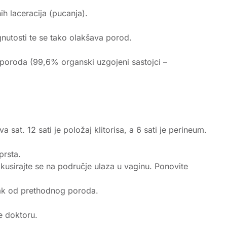
h laceracija (pucanja).
gnutosti te se tako olakšava porod.
 poroda (99,6% organski uzgojeni sastojci –
sat. 12 sati je položaj klitorisa, a 6 sati je perineum.
prsta.
kusirajte se na područje ulaza u vaginu. Ponovite
ljak od prethodnog poroda.
se doktoru.