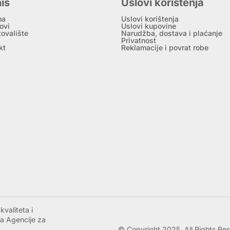
is
Uslovi korištenja
ma
Uslovi korištenja
ovi
Uslovi kupovine
tovalište
Narudžba, dostava i plaćanje
Privatnost
kt
Reklamacije i povrat robe
valiteta i
a Agencije za
© Copyright 2025. All Rights Re