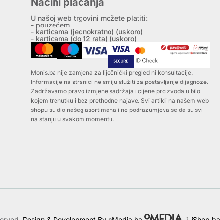
Načini plaćanja
U našoj web trgovini možete platiti:
- pouzećem
- karticama (jednokratno) (uskoro)
- karticama (do 12 rata) (uskoro)
Monis.ba nije zamjena za liječnički pregled ni konsultacije.
Informacije na stranici ne smiju služiti za postavljanje dijagnoze.
Zadržavamo pravo izmjene sadržaja i cijene proizvoda u bilo
kojem trenutku i bez prethodne najave. Svi artikli na našem web
shopu su dio našeg asortimana i ne podrazumjeva se da su svi
na stanju u svakom momentu.
served.
Design & Development By oMedia.ba
i
iShop.ba