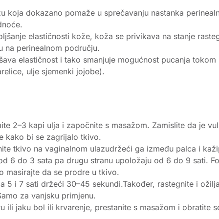
žu koja dokazano pomaže u sprečavanju nastanka perinealni
dnoće.
jšanje elastičnosti kože, koža se privikava na stanje raste
bu na perinealnom području.
jšava elastičnost i tako smanjuje mogućnost pucanja tokom
elice, ulje sjemenki jojobe).
te 2–3 kapi ulja i započnite s masažom. Zamislite da je vulva 
 kako bi se zagrijalo tkivo.
nite tkivo na vaginalnom ulazudržeći ga između palca i kaži
d 6 do 3 sata pa drugu stranu upoložaju od 6 do 9 sati. Fo
o masirajte da se prodre u tkivo.
a 5 i 7 sati držeći 30–45 sekundi.Također, rastegnite i oži
Samo za vanjsku primjenu.
u ili jaku bol ili krvarenje, prestanite s masažom i obratite 