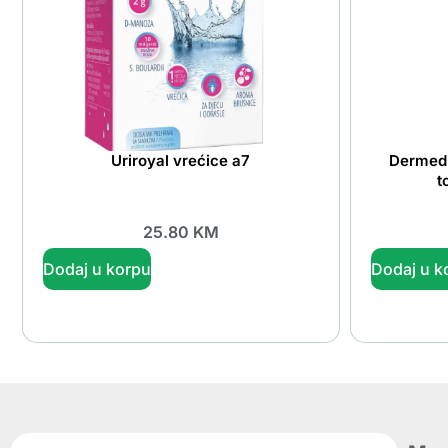
Uriroyal vrećice a7
Dermedi
t
25.80
KM
Dodaj u korpu
Dodaj u k