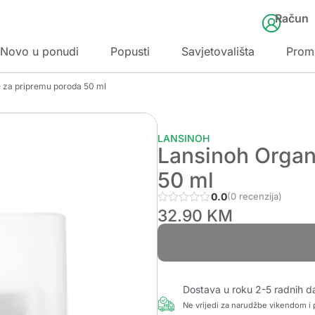
Račun
Novo u ponudi
Popusti
Savjetovališta
Prom
e za pripremu poroda 50 ml
LANSINOH
Lansinoh Organ
50 ml
0.0
(0 recenzija)
32.90
KM
Dostava u roku 2-5 radnih d
Ne vrijedi za narudžbe vikendom i p