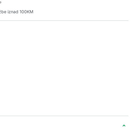
e
džbe iznad 100KM