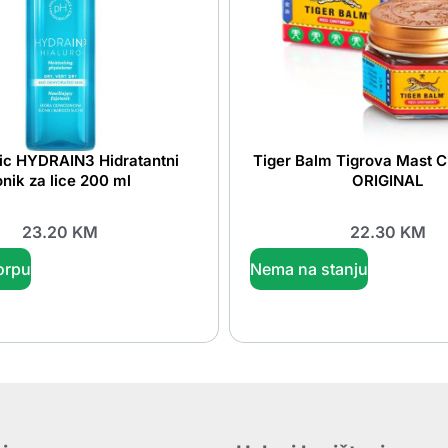
c HYDRAIN3 Hidratantni
Tiger Balm Tigrova Mast C
onik za lice 200 ml
ORIGINAL
23.20
KM
22.30
KM
orpu
Nema na stanju