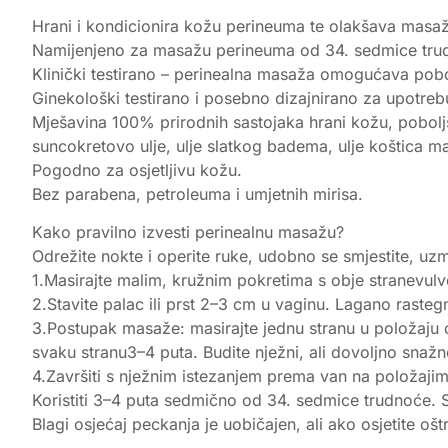
Hrani i kondicionira kožu perineuma te olakšava masa
Namijenjeno za masažu perineuma od 34. sedmice tru
Klinički testirano – perinealna masaža omogućava pobol
Ginekološki testirano i posebno dizajnirano za upotre
Mješavina 100% prirodnih sastojaka hrani kožu, pobol
suncokretovo ulje, ulje slatkog badema, ulje koštica mar
Pogodno za osjetljivu kožu.
Bez parabena, petroleuma i umjetnih mirisa.
Kako pravilno izvesti perinealnu masažu?
Odrežite nokte i operite ruke, udobno se smjestite, uzmi
1.Masirajte malim, kružnim pokretima s obje stranevulve
2.Stavite palac ili prst 2–3 cm u vaginu. Lagano rasteg
3.Postupak masaže: masirajte jednu stranu u položaju o
svaku stranu3–4 puta. Budite nježni, ali dovoljno snažn
4.Završiti s nježnim istezanjem prema van na položajim
Koristiti 3–4 puta sedmično od 34. sedmice trudnoće. 
Blagi osjećaj peckanja je uobičajen, ali ako osjetite oštr