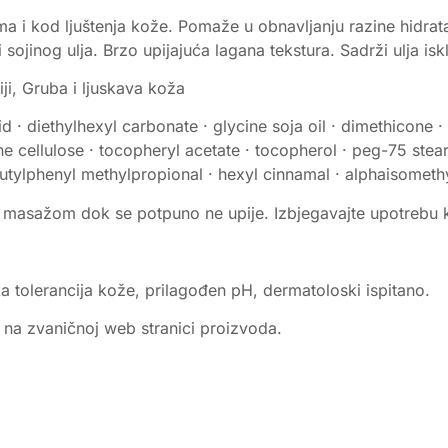
 i kod ljuštenja kože. Pomaže u obnavljanju razine hidrata
ojinog ulja. Brzo upijajuća lagana tekstura. Sadrži ulja iskl
ji, Gruba i ljuskava koža
cid · diethylhexyl carbonate · glycine soja oil · dimethicon
line cellulose · tocopheryl acetate · tocopherol · peg-75 ste
utylphenyl methylpropional · hexyl cinnamal · alphaisomethyli
asažom dok se potpuno ne upije. Izbjegavajte upotrebu kod
oka tolerancija kože, prilagođen pH, dermatoloski ispitano.
e na zvaničnoj web stranici proizvoda.