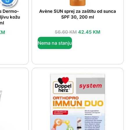
os Dermo-
Avène SUN sprej za zaštitu od sunca
ljivu kožu
SPF 30, 200 ml
ml
56.60
KM
42.45
KM
KM
Nema na stanju