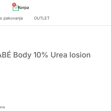
0
o pakovanja
OUTLET
ABÉ Body 10% Urea losion
ana