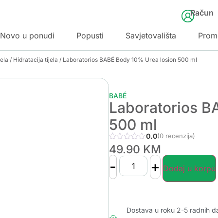
Račun
Novo u ponudi
Popusti
Savjetovališta
Prom
jela
/
Hidratacija tijela
/ Laboratorios BABÉ Body 10% Urea losion 500 ml
BABÉ
Laboratorios B
500 ml
0.0
(0 recenzija)
49.90
KM
-
+
Dodaj u korpu
Dostava u roku 2-5 radnih d