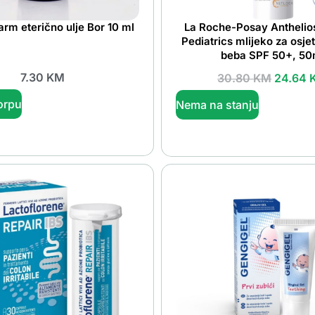
rm eterično ulje Bor 10 ml
La Roche-Posay Antheli
Pediatrics mlijeko za osjet
beba SPF 50+, 50
7.30
KM
30.80
KM
24.64
orpu
Nema na stanju