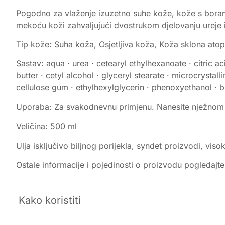
Pogodno za vlaženje izuzetno suhe kože, kože s borama
mekoću koži zahvaljujući dvostrukom djelovanju ureje i s
Tip kože: Suha koža, Osjetljiva koža, Koža sklona atopi
Sastav: aqua · urea · cetearyl ethylhexanoate · citric a
butter · cetyl alcohol · glyceryl stearate · microcrystal
cellulose gum · ethylhexylglycerin · phenoxyethanol · b
Uporaba: Za svakodnevnu primjenu. Nanesite nježnom m
Veličina: 500 ml
Ulja isključivo biljnog porijekla, syndet proizvodi, vis
Ostale informacije i pojedinosti o proizvodu pogledajt
Kako koristiti