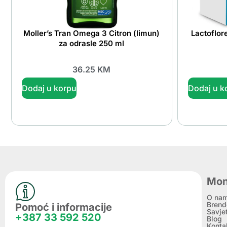
Moller’s Tran Omega 3 Citron (limun)
Lactoflor
za odrasle 250 ml
36.25
KM
Dodaj u korpu
Dodaj u k
Mon
O na
Brend
Pomoć i informacije
Savje
+387 33 592 520
Blog
Konta