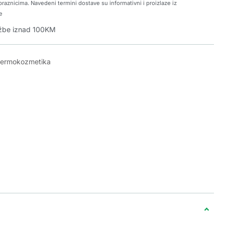
raznicima. Navedeni termini dostave su informativni i proizlaze iz
e
džbe iznad 100KM
dermokozmetika