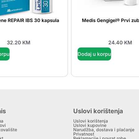
ene REPAIR IBS 30 kapsula
Medis Gengigel® Prvi zub
32.20
KM
24.40
KM
orpu
Dodaj u korpu
is
Uslovi korištenja
ma
Uslovi korištenja
ovi
Uslovi kupovine
tovalište
Narudžba, dostava i plaćanje
Privatnost
kt
Reklamacije i povrat robe