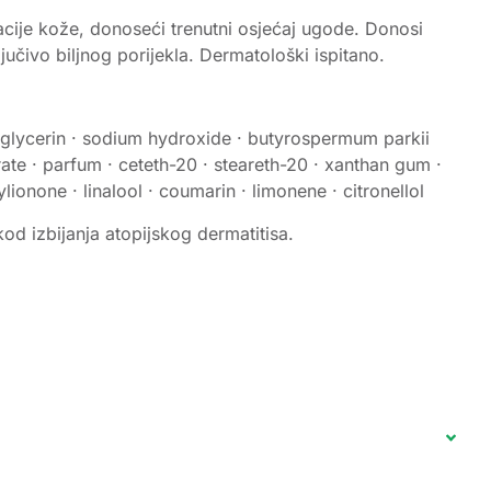
cije kože, donoseći trenutni osjećaj ugode. Donosi
jučivo biljnog porijekla. Dermatološki ispitano.
e · glycerin · sodium hydroxide · butyrospermum parkii
arate · parfum · ceteth-20 · steareth-20 · xanthan gum ·
onone · linalool · coumarin · limonene · citronellol
 izbijanja atopijskog dermatitisa.