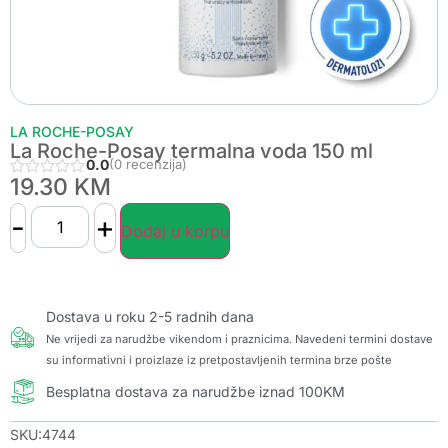
LA ROCHE-POSAY
La Roche-Posay termalna voda 150 ml
0.0
(0 recenzija)
19.30
KM
-
+
Dodaj u korpu
Dostava u roku 2-5 radnih dana
Ne vrijedi za narudžbe vikendom i praznicima. Navedeni termini dostave
su informativni i proizlaze iz pretpostavljenih termina brze pošte
Besplatna dostava za narudžbe iznad 100KM
SKU:4744