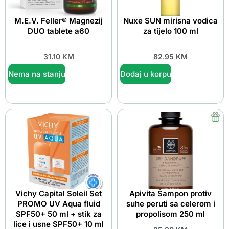
M.E.V. Feller® Magnezij
Nuxe SUN mirisna vodica
DUO tablete a60
za tijelo 100 ml
31.10
KM
82.95
KM
Nema na stanju
Dodaj u korpu
Vichy Capital Soleil Set
Apivita Šampon protiv
PROMO UV Aqua fluid
suhe peruti sa celerom i
SPF50+ 50 ml + stik za
propolisom 250 ml
lice i usne SPF50+ 10 ml