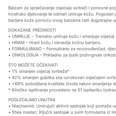
Balzam za sprječavanje osjećaja svrbeži i ponovne poj
trostruko djelovanje te odmah umiruje kožu. Pogodan j
barijere kože pomoću ovog balzama radi dugotrajne 
DOKAZANE PREDNOSTI
• UMIRUJE – Trenutno umiruje kožu i smanjuje osjećaj
• HRANI – Hrani kožu i obnavlja kožnu barijeru.
• FORMULIRANO – Formulirano za novorođenčad, djecu i
• ONKOLOGIJA – Prikladno za ljude podvrgnute onkološ
ŠTO MOŽETE OČEKIVATI
• 1% smanjen osjećaj svrbeža*
• 42% smanjen gubitka sna uzrokovan osjećajem svrb
• +69% poboljšana kvaliteta života nakon smanjenja 
* Kliničko ispitivanje provedeno na 51 ispitaniku (odra
POGLEDAJMO UNUTRA
• Niacinamid: Umirujući aktivni sastojak koji pomaže um
• Shea maslac: Ključni sastojak u svim formulama iz l