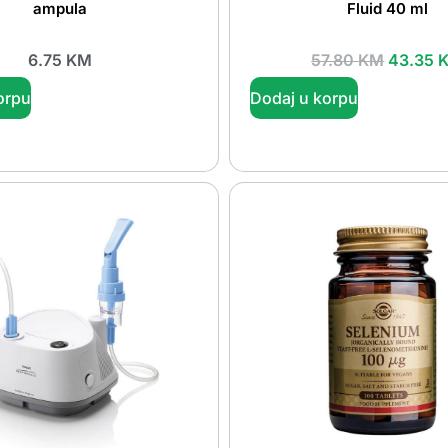
ampula
Fluid 40 ml
6.75
KM
57.80
KM
43.35
orpu
Dodaj u korpu