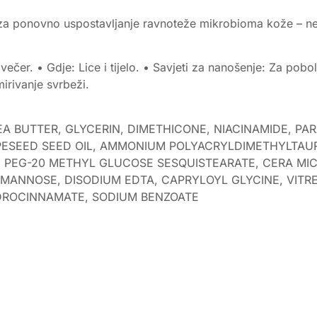
s za ponovno uspostavljanje ravnoteže mikrobioma kože – ne
avečer. • Gdje: Lice i tijelo. • Savjeti za nanošenje: Za pob
mirivanje svrbeži.
 BUTTER, GLYCERIN, DIMETHICONE, NIACINAMIDE, PAR
RAPESEED SEED OIL, AMMONIUM POLYACRYLDIMETHYLT
, PEG-20 METHYL GLUCOSE SESQUISTEARATE, CERA MI
, MANNOSE, DISODIUM EDTA, CAPRYLOYL GLYCINE, VIT
DROCINNAMATE, SODIUM BENZOATE