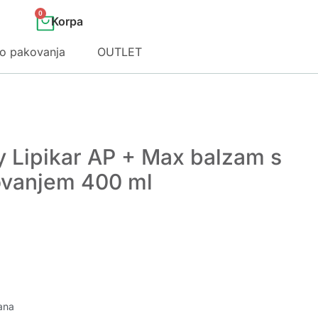
0
o pakovanja
OUTLET
 Lipikar AP + Max balzam s
lovanjem 400 ml
ana