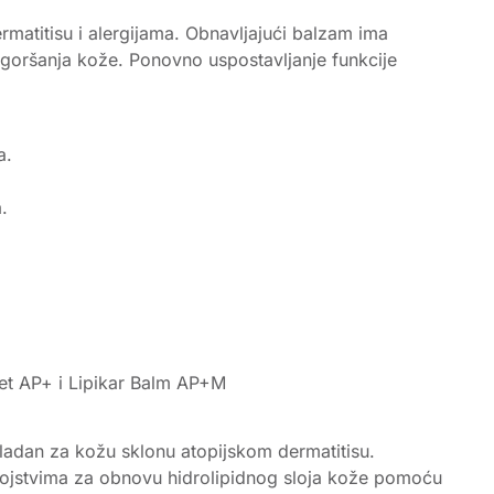
atitisu i alergijama. Obnavljajući balzam ima
ogoršanja kože. Ponovno uspostavljanje funkcije
a.
.
ndet AP+ i Lipikar Balm AP+M
ikladan za kožu sklonu atopijskom dermatitisu.
svojstvima za obnovu hidrolipidnog sloja kože pomoću