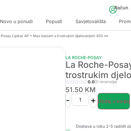
Račun
Novo u ponudi
Popusti
Savjetovališta
Prom
-Posay Lipikar AP + Max balzam s trostrukim djelovanjem 400 ml
LA ROCHE-POSAY
La Roche-Posay
trostrukim dje
0.0
(0 recenzija)
51.50
KM
-
+
Dodaj u korpu
Dostava u roku 2-5 radnih d