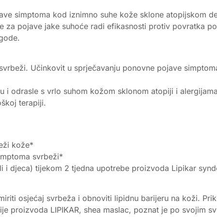
ave simptoma kod iznimno suhe kože sklone atopijskom derm
e za pojave jake suhoće radi efikasnosti protiv povratka p
ugode.
 svrbeži. Učinkovit u sprječavanju ponovne pojave simptom
 odrasle s vrlo suhom kožom sklonom atopiji i alergijama
koj terapiji.
eži kože*
simptoma svrbeži*
sli i djeca) tijekom 2 tjedna upotrebe proizvoda Lipikar sy
iriti osjećaj svrbeža i obnoviti lipidnu barijeru na koži. Pr
inije proizvoda LIPIKAR, shea maslac, poznat je po svojim 