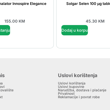
nhalator Innospire Elegance
Solgar Selen 100 μg tabl
155.00
KM
45.30
KM
tanju
Dodaj u korpu
is
Uslovi korištenja
ma
Uslovi korištenja
ovi
Uslovi kupovine
tovalište
Narudžba, dostava i plaćanje
Privatnost
kt
Reklamacije i povrat robe