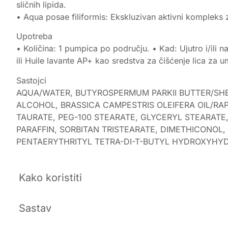
sličnih lipida.
• Aqua posae filiformis: Ekskluzivan aktivni komplek
Upotreba
• Količina: 1 pumpica po području. • Kad: Ujutro i/ili n
ili Huile lavante AP+ kao sredstva za čišćenje lica za u
Sastojci
AQUA/WATER, BUTYROSPERMUM PARKII BUTTER/SHEA
ALCOHOL, BRASSICA CAMPESTRIS OLEIFERA OIL/
TAURATE, PEG-100 STEARATE, GLYCERYL STEARATE
PARAFFIN, SORBITAN TRISTEARATE, DIMETHICONOL
PENTAERYTHRITYL TETRA-DI-T-BUTYL HYDROXYHY
Kako koristiti
Sastav