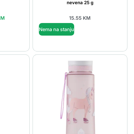
nevena 25 g
KM
15.55
KM
Nema na stanju