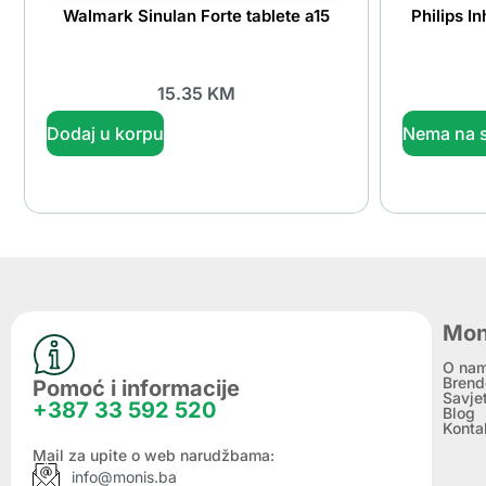
Walmark Sinulan Forte tablete a15
Philips I
15.35
KM
Dodaj u korpu
Nema na s
Mon
O na
Brend
Pomoć i informacije
Savje
+387 33 592 520
Blog
Konta
Mail za upite o web narudžbama:
info@monis.ba