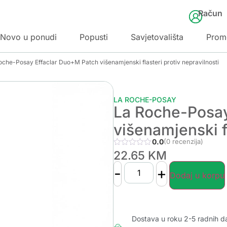
Račun
Novo u ponudi
Popusti
Savjetovališta
Prom
oche-Posay Effaclar Duo+M Patch višenamjenski flasteri protiv nepravilnosti
LA ROCHE-POSAY
La Roche-Posay
višenamjenski fl
0.0
(0 recenzija)
22.65
KM
-
+
Dodaj u korpu
Dostava u roku 2-5 radnih d