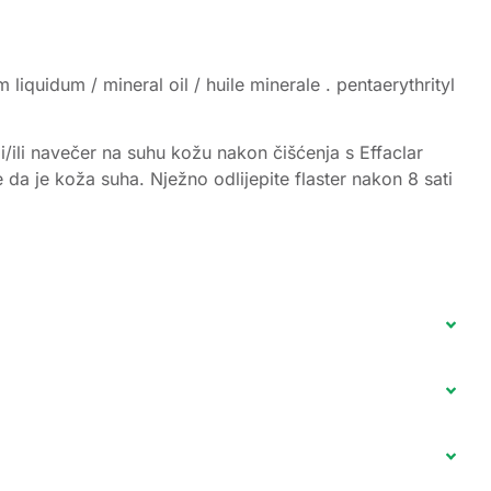
iquidum / mineral oil / huile minerale . pentaerythrityl
o i/ili navečer na suhu kožu nakon čišćenja s Effaclar
 da je koža suha. Nježno odlijepite flaster nakon 8 sati