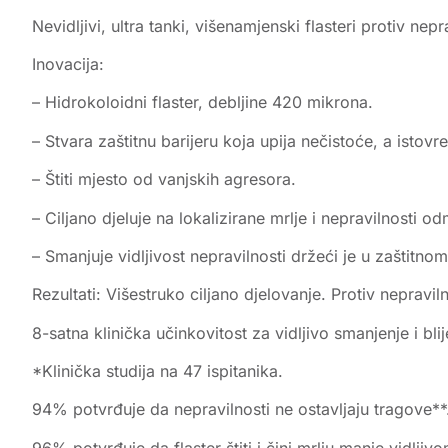
Nevidljivi, ultra tanki, višenamjenski flasteri protiv nep
Inovacija:
– Hidrokoloidni flaster, debljine 420 mikrona.
– Stvara zaštitnu barijeru koja upija nečistoće, a isto
– Štiti mjesto od vanjskih agresora.
– Ciljano djeluje na lokalizirane mrlje i nepravilnosti 
– Smanjuje vidljivost nepravilnosti držeći je u zaštitno
Rezultati: Višestruko ciljano djelovanje. Protiv neprav
8-satna klinička učinkovitost za vidljivo smanjenje i bli
*Klinička studija na 47 ispitanika.
94% potvrđuje da nepravilnosti ne ostavljaju tragove**
96% potvrđuje da flaster štiti i čini mrlju manje vidljivo