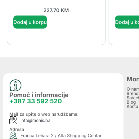
227.70
KM
Dodaj u korpu
Dodaj u k
Mon
O na
Brend
Pomoć i informacije
Savje
+387 33 592 520
Blog
Konta
Mail za upite o web narudžbama:
info@monis.ba
Adresa
Franca Lehara 2 / Alta Shopping Centar