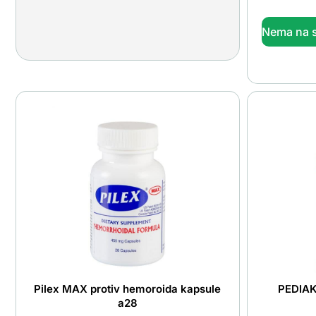
Nema na s
Pilex MAX protiv hemoroida kapsule
PEDIAK
a28