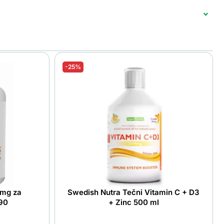
-25%
 mg za
Swedish Nutra Tečni Vitamin C + D3
a90
+ Zinc 500 ml