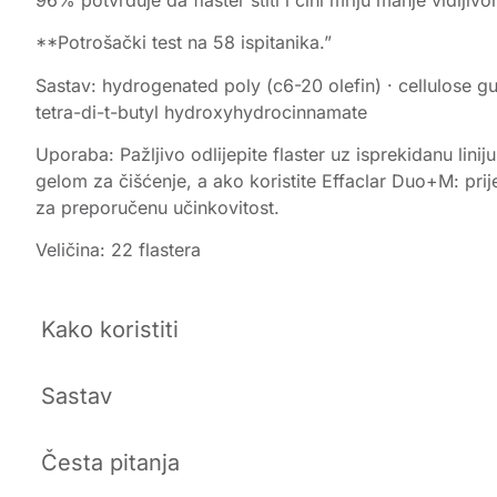
**Potrošački test na 58 ispitanika.”
Sastav: hydrogenated poly (c6-20 olefin) · cellulose gu
tetra-di-t-butyl hydroxyhydrocinnamate
Uporaba: Pažljivo odlijepite flaster uz isprekidanu linij
gelom za čišćenje, a ako koristite Effaclar Duo+M: prij
za preporučenu učinkovitost.
Veličina: 22 flastera
Kako koristiti
Sastav
Česta pitanja