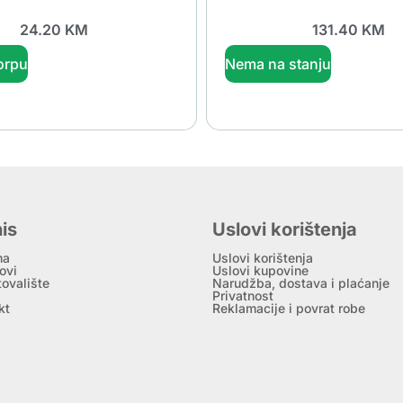
24.20
KM
131.40
KM
orpu
Nema na stanju
is
Uslovi korištenja
ma
Uslovi korištenja
ovi
Uslovi kupovine
tovalište
Narudžba, dostava i plaćanje
Privatnost
kt
Reklamacije i povrat robe