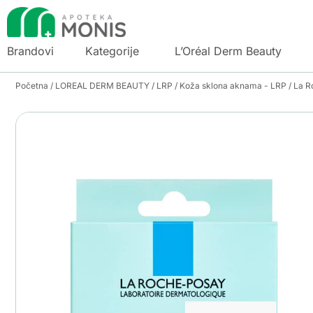
Brandovi
Kategorije
L’Oréal Derm Beauty
Početna
/
LOREAL DERM BEAUTY
/
LRP
/
Koža sklona aknama - LRP
/ La R