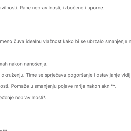
ravilnosti. Rane nepravilnosti, izbočene i uporne.
vremeno čuva idealnu vlažnost kako bi se ubrzalo smanjenje n
odmah nakon nanošenja.
m okruženju. Time se sprječava pogoršanje i ostavljanje vidlj
ilnosti. Pomaže u smanjenju pojave mrlje nakon akni**.
jeđenje nepravilnosti*.
.
m**.