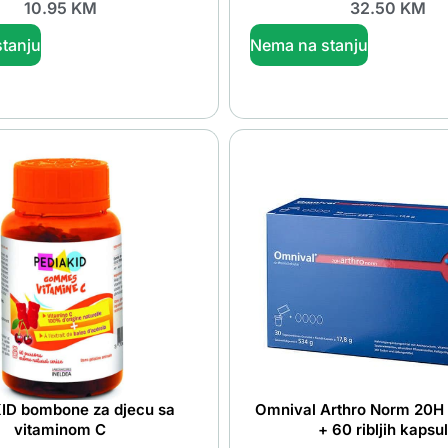
10.95
KM
32.50
KM
tanju
Nema na stanju
ID bombone za djecu sa
Omnival Arthro Norm 20H 
vitaminom C
+ 60 ribljih kapsu