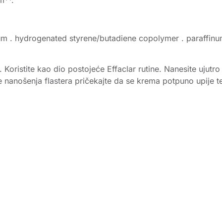
m . hydrogenated styrene/butadiene copolymer . paraffinum l
u. Koristite kao dio postojeće Effaclar rutine. Nanesite ujutr
e nanošenja flastera pričekajte da se krema potpuno upije te