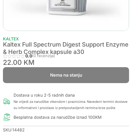
KALTEX
Kaltex Full Spectrum Digest Support Enzyme
& Herb Complex kapsule a30
0.0
(0 recenzija)
22.00
KM
Nema na stanju
Dostava u roku 2-5 radnih dana
Ne vrijedi za narudžbe vikendom i praznicima. Navedeni termini dostave
su informativni i proizlaze iz pretpostavljenih termina brze pošte
Besplatna dostava za narudžbe iznad 100KM
SKU:14482