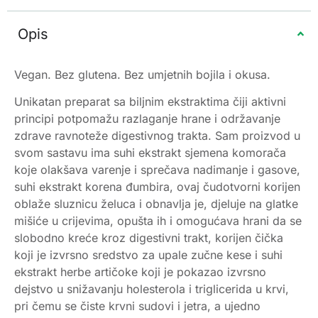
Opis
Vegan. Bez glutena. Bez umjetnih bojila i okusa.
Unikatan preparat sa biljnim ekstraktima čiji aktivni
principi potpomažu razlaganje hrane i održavanje
zdrave ravnoteže digestivnog trakta. Sam proizvod u
svom sastavu ima suhi ekstrakt sjemena komorača
koje olakšava varenje i sprečava nadimanje i gasove,
suhi ekstrakt korena đumbira, ovaj čudotvorni korijen
oblaže sluznicu želuca i obnavlja je, djeluje na glatke
mišiće u crijevima, opušta ih i omogućava hrani da se
slobodno kreće kroz digestivni trakt, korijen čička
koji je izvrsno sredstvo za upale zučne kese i suhi
ekstrakt herbe artičoke koji je pokazao izvrsno
dejstvo u snižavanju holesterola i triglicerida u krvi,
pri čemu se čiste krvni sudovi i jetra, a ujedno