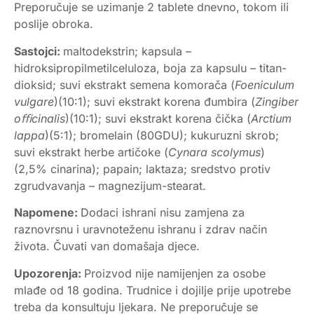
Preporučuje se uzimanje 2 tablete dnevno, tokom ili
poslije obroka.
Sastojci:
maltodekstrin; kapsula –
hidroksipropilmetilceluloza, boja za kapsulu – titan-
dioksid; suvi ekstrakt semena komorača (
Foeniculum
vulgare
)(10:1); suvi ekstrakt korena đumbira (
Zingiber
oﬃcinalis
)(10:1); suvi ekstrakt korena čička (
Arctium
lappa
)(5:1); bromelain (80GDU); kukuruzni skrob;
suvi ekstrakt herbe artičoke (
Cynara scolymus
)
(2,5% cinarina); papain; laktaza; sredstvo protiv
zgrudvavanja – magnezijum-stearat.
Napomene:
Dodaci ishrani nisu zamjena za
raznovrsnu i uravnoteženu ishranu i zdrav način
života. Čuvati van domašaja djece.
Upozorenja:
Proizvod nije namijenjen za osobe
mlađe od 18 godina. Trudnice i dojilje prije upotrebe
treba da konsultuju ljekara. Ne preporučuje se