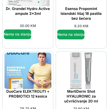
Dr. Grandel Hydro Active
Esensa Propomint
ampule 3x3ml
Islandski lišaj 18 pastila
bez šećera
30.00
KM
9.20
KM
Nema na stanju
Nema na stanju
DuoCare ELEKTROLITI +
MartiDerm Shot
PROBIOTICI 12 kesica
HYALURONIC za
učvršćivanje 20 ml
29.25
KM
74.60
KM