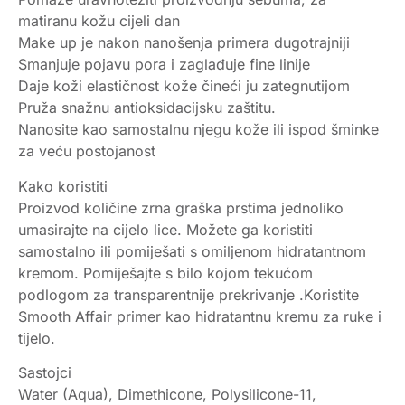
matiranu kožu cijeli dan
Make up je nakon nanošenja primera dugotrajniji
Smanjuje pojavu pora i zaglađuje fine linije
Daje koži elastičnost kože čineći ju zategnutijom
Pruža snažnu antioksidacijsku zaštitu.
Nanosite kao samostalnu njegu kože ili ispod šminke
za veću postojanost
Kako koristiti
Proizvod količine zrna graška prstima jednoliko
umasirajte na cijelo lice. Možete ga koristiti
samostalno ili pomiješati s omiljenom hidratantnom
kremom. Pomiješajte s bilo kojom tekućom
podlogom za transparentnije prekrivanje .Koristite
Smooth Affair primer kao hidratantnu kremu za ruke i
tijelo.
Sastojci
Water (Aqua), Dimethicone, Polysilicone-11,