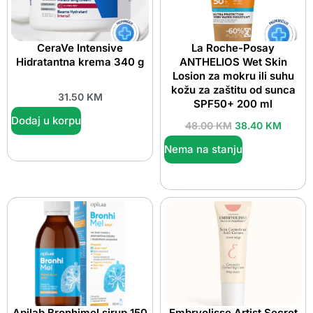
CeraVe Intensive
La Roche-Posay
Hidratantna krema 340 g
ANTHELIOS Wet Skin
Losion za mokru ili suhu
kožu za zaštitu od sunca
31.50
KM
SPF50+ 200 ml
Dodaj u korpu
48.00
KM
38.40
KM
Nema na stanju
Apilab Bronhimel sirup 150
Embryolisse Artist Secret