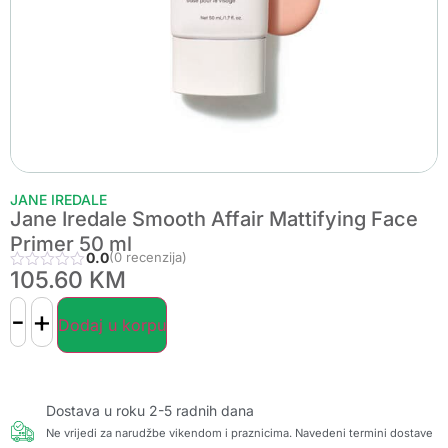
JANE IREDALE
Jane Iredale Smooth Affair Mattifying Face
Primer 50 ml
0.0
(0 recenzija)
105.60
KM
-
+
Dodaj u korpu
Dostava u roku 2-5 radnih dana
Ne vrijedi za narudžbe vikendom i praznicima. Navedeni termini dostave