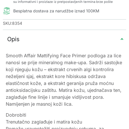
su informativni i proizlaze iz pretpostavljenih termina brze pošte
Besplatna dostava za narudžbe iznad 100KM
SKU:8354
Opis
Smooth Affair Mattifying Face Primer podloga za lice
nanosi se prije mineralnog make-upa. Sadrži sastojke
koji njeguju kožu – ekstrakt crvenih algi kontrolira
neželjeni sjaj, ekstrakt kore hibiskusa održava
elastičnost kože, a ekstrakt geranija pruža moćnu
antioksidacijsku zaštitu. Matira kožu, ujednačava ten,
zaglađuje fine linije i smanjuje vidljivost pora.
Namijenjen je masnoj koži lica.
Dobrobiti
Trenutačno zaglađuje i matira kožu
Pomaže uravnotežiti proizvodnju sebuma, za