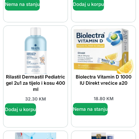
Nema na stanju
Dodaj u korpu
Rilastil Dermastil Pediatric
Biolectra Vitamin D 1000
gel 2u1 za tijelo i kosu 400
IU Direkt vrećice a20
ml
18.80
KM
32.30
KM
Nema na stanju
Dodaj u korpu