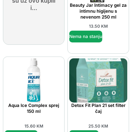
su uz ovo kupili
Beauty Jar Intimacy gel za
i...
intimnu higijenu s
nevenom 250 ml
13.50
KM
Nema na stanju
Aqua Ice Complex sprej
Detox Fit Plan 21 set filter
150 ml
čaj
15.60
KM
25.50
KM