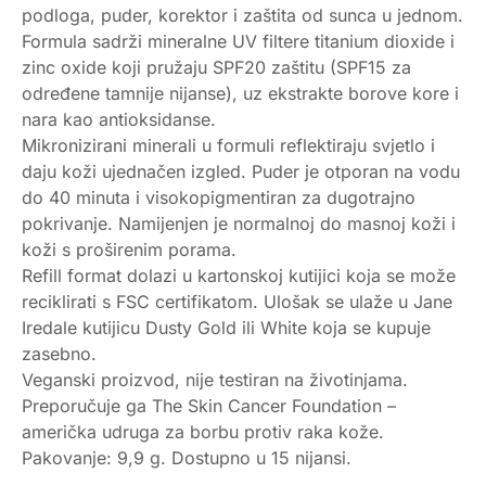
podloga, puder, korektor i zaštita od sunca u jednom.
Formula sadrži mineralne UV filtere titanium dioxide i
zinc oxide koji pružaju SPF20 zaštitu (SPF15 za
određene tamnije nijanse), uz ekstrakte borove kore i
nara kao antioksidanse.
Mikronizirani minerali u formuli reflektiraju svjetlo i
daju koži ujednačen izgled. Puder je otporan na vodu
do 40 minuta i visokopigmentiran za dugotrajno
pokrivanje. Namijenjen je normalnoj do masnoj koži i
koži s proširenim porama.
Refill format dolazi u kartonskoj kutijici koja se može
reciklirati s FSC certifikatom. Ulošak se ulaže u Jane
Iredale kutijicu Dusty Gold ili White koja se kupuje
zasebno.
Veganski proizvod, nije testiran na životinjama.
Preporučuje ga The Skin Cancer Foundation –
američka udruga za borbu protiv raka kože.
Pakovanje: 9,9 g. Dostupno u 15 nijansi.