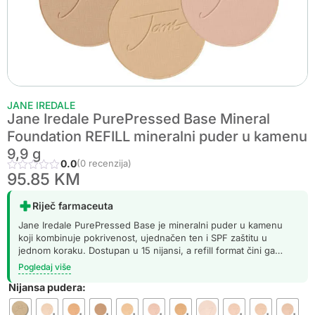
JANE IREDALE
Jane Iredale PurePressed Base Mineral
Foundation REFILL mineralni puder u kamenu
9,9 g
0.0
(0 recenzija)
95.85
KM
Riječ farmaceuta
Jane Iredale PurePressed Base je mineralni puder u kamenu
koji kombinuje pokrivenost, ujednačen ten i SPF zaštitu u
jednom koraku. Dostupan u 15 nijansi, a refill format čini ga
ekonomičnijim i ekološki prihvatljivijim izborom za redovne
Pogledaj više
korisnike.
Nijansa pudera: